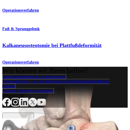
Operationsverfahren
Fuß & Sprunggelenk
Kalkaneusosteotomie bei Plattfußdeformität
Operationsverfahren
Wie können wir Ihnen helfen?
Medizinproduktberater:in kontaktieren
Veranstaltungen, Lab-Vorführungen und Schulungsmöglichkeiten
ansehen
Unseren Newsletter abonnieren
Besuchen Sie uns
Operationsverfahren