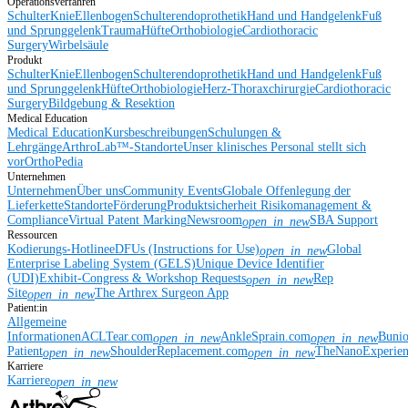
Operationsverfahren
Schulter
Knie
Ellenbogen
Schulterendoprothetik
Hand und Handgelenk
Fuß
und Sprunggelenk
Trauma
Hüfte
Orthobiologie
Cardiothoracic
Surgery
Wirbelsäule
Produkt
Schulter
Knie
Ellenbogen
Schulterendoprothetik
Hand und Handgelenk
Fuß
und Sprunggelenk
Hüfte
Orthobiologie
Herz-Thoraxchirurgie
Cardiothoracic
Surgery
Bildgebung & Resektion
Medical Education
Medical Education
Kursbeschreibungen
Schulungen &
Lehrgänge
ArthroLab™-Standorte
Unser klinisches Personal stellt sich
vor
OrthoPedia
Unternehmen
Unternehmen
Über uns
Community Events
Globale Offenlegung der
Lieferkette
Standorte
Förderung
Produktsicherheit
Risikomanagement &
Compliance
Virtual Patent Marking
Newsroom
SBA Support
open_in_new
Ressourcen
Kodierungs-Hotline
eDFUs (Instructions for Use)
Global
open_in_new
Enterprise Labeling System (GELS)
Unique Device Identifier
(UDI)
Exhibit-Congress & Workshop Requests
Rep
open_in_new
Site
The Arthrex Surgeon App
open_in_new
Patient:in
Allgemeine
Informationen
ACLTear.com
AnkleSprain.com
Buni
open_in_new
open_in_new
Patient
ShoulderReplacement.com
TheNanoExperie
open_in_new
open_in_new
Karriere
Karriere
open_in_new