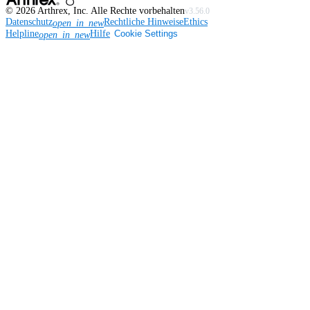
©
2026
Arthrex, Inc. Alle Rechte vorbehalten
v3.56.0
Datenschutz
Rechtliche Hinweise
Ethics
open_in_new
Helpline
Hilfe
Cookie Settings
open_in_new