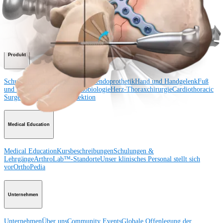
Schulter
Knie
Ellenbogen
Schulterendoprothetik
Hand und Handgelenk
Fuß
und Sprunggelenk
Trauma
Hüfte
Orthobiologie
Cardiothoracic
Surgery
Wirbelsäule
Produkt
Schulter
Knie
Ellenbogen
Schulterendoprothetik
Hand und Handgelenk
Fuß
und Sprunggelenk
Hüfte
Orthobiologie
Herz-Thoraxchirurgie
Cardiothoracic
Surgery
Bildgebung & Resektion
Medical Education
Medical Education
Kursbeschreibungen
Schulungen &
Lehrgänge
ArthroLab™-Standorte
Unser klinisches Personal stellt sich
vor
OrthoPedia
Unternehmen
Unternehmen
Über uns
Community Events
Globale Offenlegung der