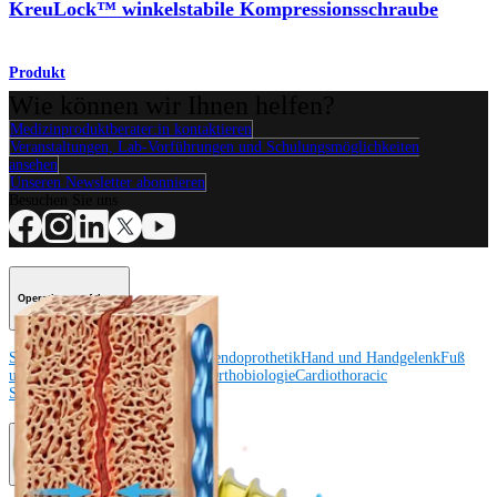
KreuLock™ winkelstabile Kompressionsschraube
Produkt
Wie können wir Ihnen helfen?
Medizinproduktberater:in kontaktieren
Veranstaltungen, Lab-Vorführungen und Schulungsmöglichkeiten
ansehen
Unseren Newsletter abonnieren
Besuchen Sie uns
Operationsverfahren
Schulter
Knie
Ellenbogen
Schulterendoprothetik
Hand und Handgelenk
Fuß
und Sprunggelenk
Trauma
Hüfte
Orthobiologie
Cardiothoracic
Surgery
Wirbelsäule
Produkt