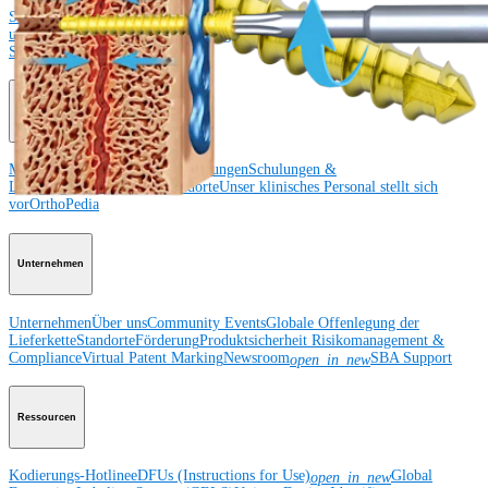
Schulter
Knie
Ellenbogen
Schulterendoprothetik
Hand und Handgelenk
Fuß
und Sprunggelenk
Hüfte
Orthobiologie
Herz-Thoraxchirurgie
Cardiothoracic
Surgery
Bildgebung & Resektion
Medical Education
Medical Education
Kursbeschreibungen
Schulungen &
Lehrgänge
ArthroLab™-Standorte
Unser klinisches Personal stellt sich
vor
OrthoPedia
Unternehmen
Unternehmen
Über uns
Community Events
Globale Offenlegung der
Lieferkette
Standorte
Förderung
Produktsicherheit
Risikomanagement &
Compliance
Virtual Patent Marking
Newsroom
SBA Support
open_in_new
Ressourcen
Kodierungs-Hotline
eDFUs (Instructions for Use)
Global
open_in_new