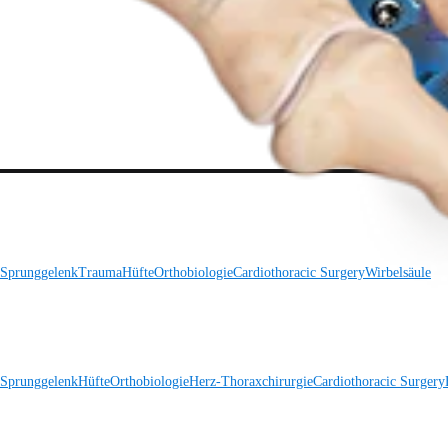
 Sprunggelenk
Trauma
Hüfte
Orthobiologie
Cardiothoracic Surgery
Wirbelsäule
 Sprunggelenk
Hüfte
Orthobiologie
Herz-Thoraxchirurgie
Cardiothoracic Surgery