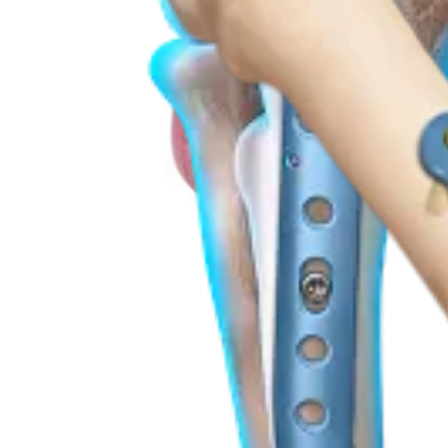
Operationsverfahren
Fuß & Sprunggelenk
Low Profile MTP-Platten und -Schrauben