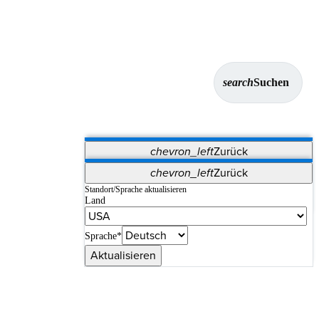
search
Suchen
chevron_left
Zurück
Anwendungen
chevron_left
Zurück
Vet Systems
OrthoPedia Patient
SAP
Standort/Sprache aktualisieren
Land
Supplier Portal
Synergy-Bildgebung und -Resektion
Sprache*
Aktualisieren