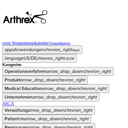
event
Veranstaltungskalender
Veranstaltungen
apps
Anwendungen
chevron_right
Apps
language
US/DE
chevron_right
US/DE
Kategorien
Operationsverfahren
arrow_drop_down
chevron_right
Produkt
arrow_drop_down
chevron_right
Medical Education
arrow_drop_down
chevron_right
Unternehmen
arrow_drop_down
chevron_right
ASC X
Verwaltung
arrow_drop_down
chevron_right
Patient:in
arrow_drop_down
chevron_right
Ressourcen
arrow_drop_down
chevron_right