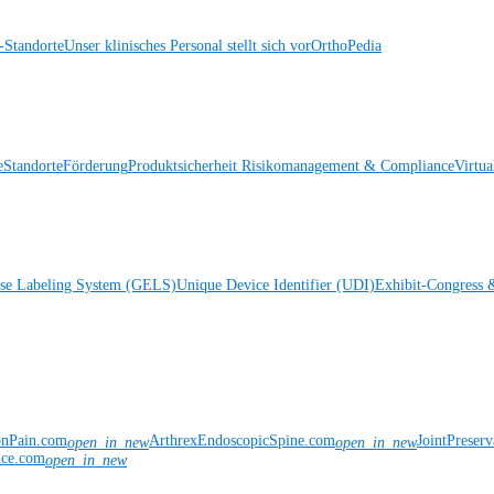
Standorte
Unser klinisches Personal stellt sich vor
OrthoPedia
e
Standorte
Förderung
Produktsicherheit
Risikomanagement & Compliance
Virtua
ise Labeling System (GELS)
Unique Device Identifier (UDI)
Exhibit-Congress 
onPain.com
ArthrexEndoscopicSpine.com
JointPreser
open_in_new
open_in_new
nce.com
open_in_new