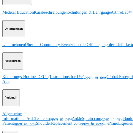
Medical Education
Kursbeschreibungen
Schulungen & Lehrgänge
ArthroLab™-
Unternehmen
Unternehmen
Über uns
Community Events
Globale Offenlegung der Lieferkett
Ressourcen
Kodierungs-Hotline
eDFUs (Instructions for Use)
Global Enterpr
open_in_new
App
Patient:in
Allgemeine
Informationen
ACLTear.com
AnkleSprain.com
Buni
open_in_new
open_in_new
Patient
ShoulderReplacement.com
TheNanoExperie
open_in_new
open_in_new