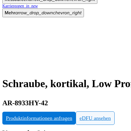
Karriere
open_in_new
Mehr
arrow_drop_down
chevron_right
Schraube, kortikal, Low Pro
AR-8933HY-42
Produktinformationen anfragen
eDFU ansehen