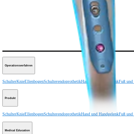
Produkt
Wie können wir Ihnen helfen?
Medizinproduktberater:in kontaktieren
Veranstaltungen, Lab-Vorführungen und Schulungsmöglichkeiten ansehen
Unseren Newsletter abonnieren
Besuchen Sie uns
Operationsverfahren
Schulter
Knie
Ellenbogen
Schulterendoprothetik
Hand und Handgelenk
Fuß und
Produkt
Schulter
Knie
Ellenbogen
Schulterendoprothetik
Hand und Handgelenk
Fuß und
Medical Education