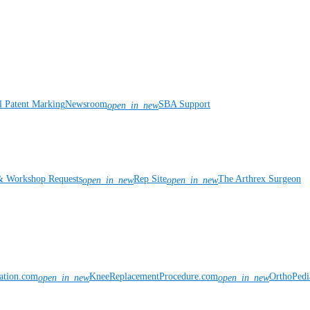
l Patent Marking
Newsroom
SBA Support
open_in_new
& Workshop Requests
Rep Site
The Arthrex Surgeon
open_in_new
open_in_new
vation.com
KneeReplacementProcedure.com
OrthoPedi
open_in_new
open_in_new