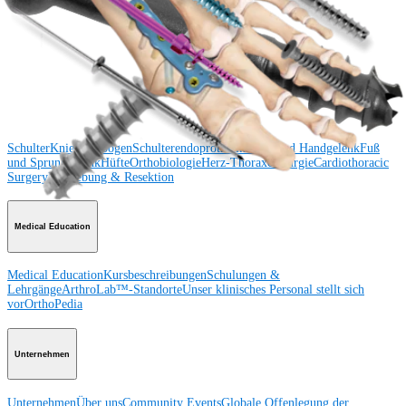
Schulter
Knie
Ellenbogen
Schulterendoprothetik
Hand und Handgelenk
Fuß
und Sprunggelenk
Trauma
Hüfte
Orthobiologie
Cardiothoracic
Surgery
Wirbelsäule
Produkt
Schulter
Knie
Ellenbogen
Schulterendoprothetik
Hand und Handgelenk
Fuß
und Sprunggelenk
Hüfte
Orthobiologie
Herz-Thoraxchirurgie
Cardiothoracic
Surgery
Bildgebung & Resektion
Medical Education
Medical Education
Kursbeschreibungen
Schulungen &
Lehrgänge
ArthroLab™-Standorte
Unser klinisches Personal stellt sich
vor
OrthoPedia
Unternehmen
Unternehmen
Über uns
Community Events
Globale Offenlegung der