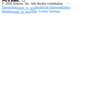
©
2026
Arthrex, Inc. Alle Rechte vorbehalten
v3.56.0
Datenschutz
Rechtliche Hinweise
Ethics
open_in_new
Helpline
Hilfe
Cookie Settings
open_in_new