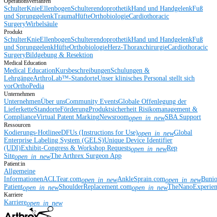
Operationsverfahren
Schulter
Knie
Ellenbogen
Schulterendoprothetik
Hand und Handgelenk
Fuß
und Sprunggelenk
Trauma
Hüfte
Orthobiologie
Cardiothoracic
Surgery
Wirbelsäule
Produkt
Schulter
Knie
Ellenbogen
Schulterendoprothetik
Hand und Handgelenk
Fuß
und Sprunggelenk
Hüfte
Orthobiologie
Herz-Thoraxchirurgie
Cardiothoracic
Surgery
Bildgebung & Resektion
Medical Education
Medical Education
Kursbeschreibungen
Schulungen &
Lehrgänge
ArthroLab™-Standorte
Unser klinisches Personal stellt sich
vor
OrthoPedia
Unternehmen
Unternehmen
Über uns
Community Events
Globale Offenlegung der
Lieferkette
Standorte
Förderung
Produktsicherheit
Risikomanagement &
Compliance
Virtual Patent Marking
Newsroom
SBA Support
open_in_new
Ressourcen
Kodierungs-Hotline
eDFUs (Instructions for Use)
Global
open_in_new
Enterprise Labeling System (GELS)
Unique Device Identifier
(UDI)
Exhibit-Congress & Workshop Requests
Rep
open_in_new
Site
The Arthrex Surgeon App
open_in_new
Patient:in
Allgemeine
Informationen
ACLTear.com
AnkleSprain.com
Buni
open_in_new
open_in_new
Patient
ShoulderReplacement.com
TheNanoExperie
open_in_new
open_in_new
Karriere
Karriere
open_in_new