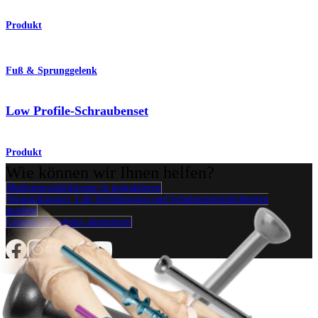
Produkt
Fuß & Sprunggelenk
Low Profile-Schraubenset
Produkt
Wie können wir Ihnen helfen?
Medizinproduktberater:in kontaktieren
Veranstaltungen, Lab-Vorführungen und Schulungsmöglichkeiten
ansehen
Unseren Newsletter abonnieren
Besuchen Sie uns
Operationsverfahren