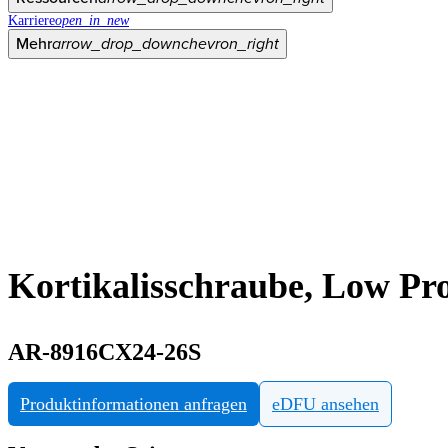
Karriere
open_in_new
Mehr
arrow_drop_down
chevron_right
Kortikalisschraube, Low Pr
AR-8916CX24-26S
Produktinformationen anfragen
eDFU ansehen