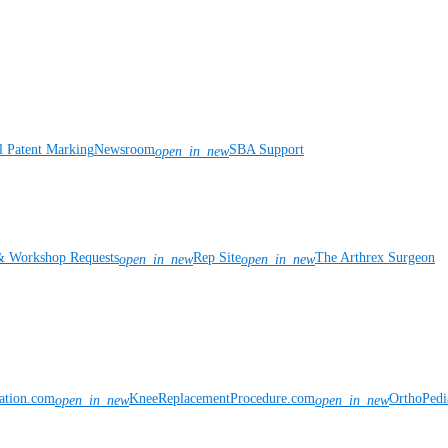
l Patent Marking
Newsroom
SBA Support
open_in_new
& Workshop Requests
Rep Site
The Arthrex Surgeon
open_in_new
open_in_new
vation.com
KneeReplacementProcedure.com
OrthoPedi
open_in_new
open_in_new