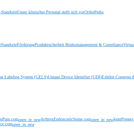
Standorte
Unser klinisches Personal stellt sich vor
OrthoPedia
e
Standorte
Förderung
Produktsicherheit
Risikomanagement & Compliance
Virtua
ise Labeling System (GELS)
Unique Device Identifier (UDI)
Exhibit-Congress 
onPain.com
ArthrexEndoscopicSpine.com
JointPreser
open_in_new
open_in_new
nce.com
open_in_new