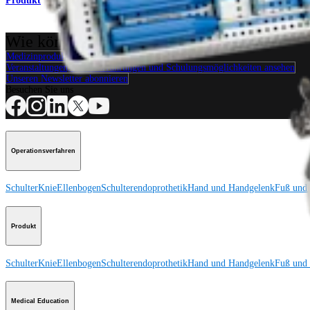
Produkt
Wie können wir Ihnen helfen?
Medizinproduktberater:in kontaktieren
Veranstaltungen, Lab-Vorführungen und Schulungsmöglichkeiten ansehen
Unseren Newsletter abonnieren
Besuchen Sie uns
Operationsverfahren
Schulter
Knie
Ellenbogen
Schulterendoprothetik
Hand und Handgelenk
Fuß und
Produkt
Schulter
Knie
Ellenbogen
Schulterendoprothetik
Hand und Handgelenk
Fuß und
Medical Education