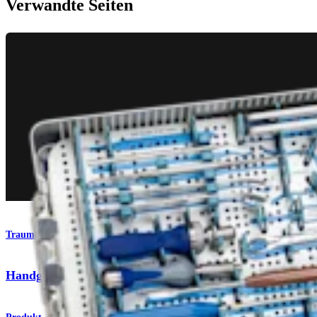
Verwandte Seiten
Trauma Obere Extremitäten
Handgelenksfrakturensystem aus Titan