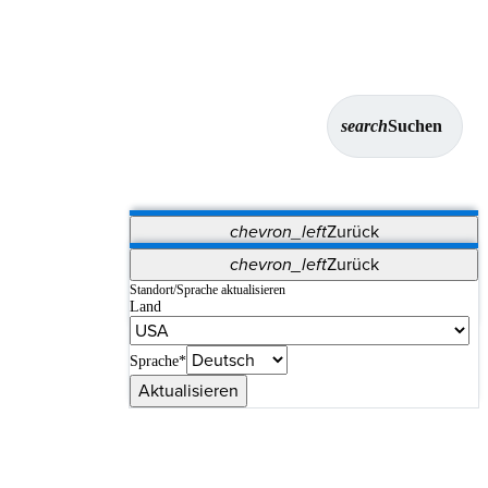
search
Suchen
chevron_left
Zurück
Anwendungen
chevron_left
Zurück
Vet Systems
OrthoPedia Patient
SAP
Standort/Sprache aktualisieren
Land
Supplier Portal
Synergy-Bildgebung und -Resektion
Sprache*
Aktualisieren