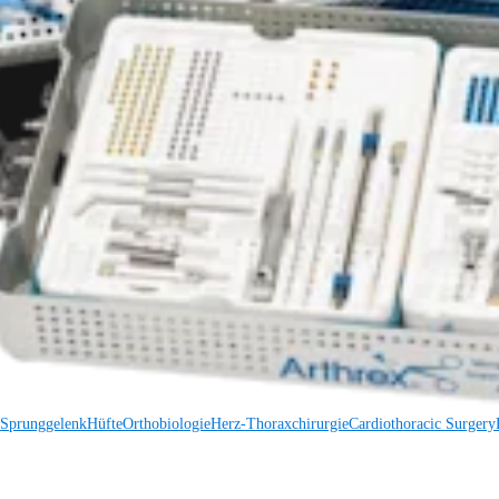
 Sprunggelenk
Trauma
Hüfte
Orthobiologie
Cardiothoracic Surgery
Wirbelsäule
 Sprunggelenk
Hüfte
Orthobiologie
Herz-Thoraxchirurgie
Cardiothoracic Surgery