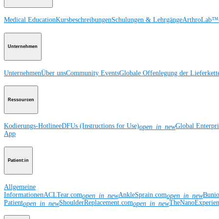
Medical Education
Kursbeschreibungen
Schulungen & Lehrgänge
ArthroLab™-
Unternehmen
Unternehmen
Über uns
Community Events
Globale Offenlegung der Lieferkett
Ressourcen
Kodierungs-Hotline
eDFUs (Instructions for Use)
Global Enterpr
open_in_new
App
Patient:in
Allgemeine
Informationen
ACLTear.com
AnkleSprain.com
Buni
open_in_new
open_in_new
Patient
ShoulderReplacement.com
TheNanoExperie
open_in_new
open_in_new