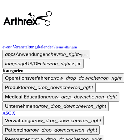
event
Veranstaltungskalender
Veranstaltungen
apps
Anwendungen
chevron_right
Apps
language
US/DE
chevron_right
US/DE
Kategorien
Operationsverfahren
arrow_drop_down
chevron_right
Produkt
arrow_drop_down
chevron_right
Medical Education
arrow_drop_down
chevron_right
Unternehmen
arrow_drop_down
chevron_right
ASC X
Verwaltung
arrow_drop_down
chevron_right
Patient:in
arrow_drop_down
chevron_right
Ressourcen
arrow_drop_down
chevron_right