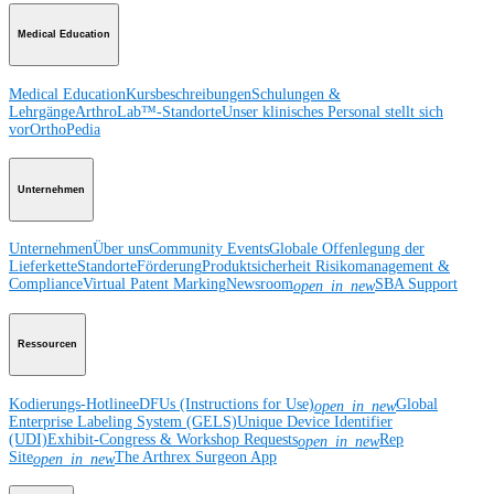
Medical Education
Medical Education
Kursbeschreibungen
Schulungen &
Lehrgänge
ArthroLab™-Standorte
Unser klinisches Personal stellt sich
vor
OrthoPedia
Unternehmen
Unternehmen
Über uns
Community Events
Globale Offenlegung der
Lieferkette
Standorte
Förderung
Produktsicherheit
Risikomanagement &
Compliance
Virtual Patent Marking
Newsroom
SBA Support
open_in_new
Ressourcen
Kodierungs-Hotline
eDFUs (Instructions for Use)
Global
open_in_new
Enterprise Labeling System (GELS)
Unique Device Identifier
(UDI)
Exhibit-Congress & Workshop Requests
Rep
open_in_new
Site
The Arthrex Surgeon App
open_in_new