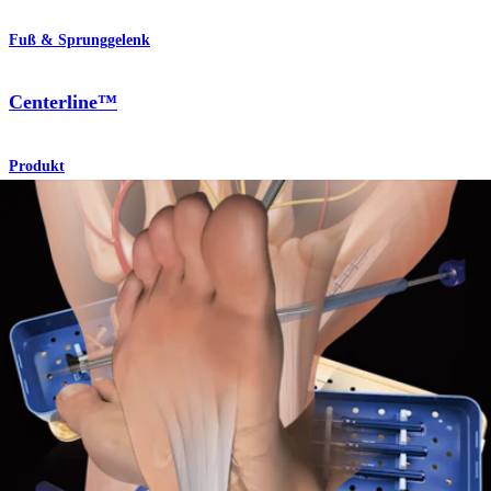
Fuß & Sprunggelenk
Centerline™
Produkt
Hand & Handgelenk
Endoskopisches Karpaltunnel-Dekompressionssystem
Centerline™
Produkt
Hand & Handgelenk