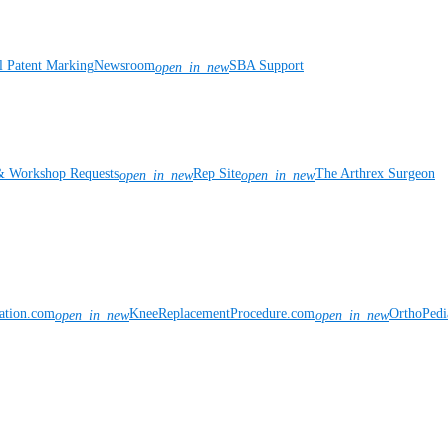
l Patent Marking
Newsroom
SBA Support
open_in_new
& Workshop Requests
Rep Site
The Arthrex Surgeon
open_in_new
open_in_new
vation.com
KneeReplacementProcedure.com
OrthoPedi
open_in_new
open_in_new