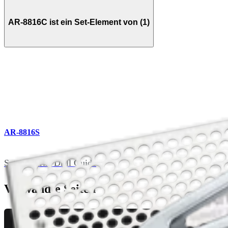
AR-8816C ist ein Set-Element von (1)
AR-8816S
Set für Wrist Drill Guide
Verwandte Seiten