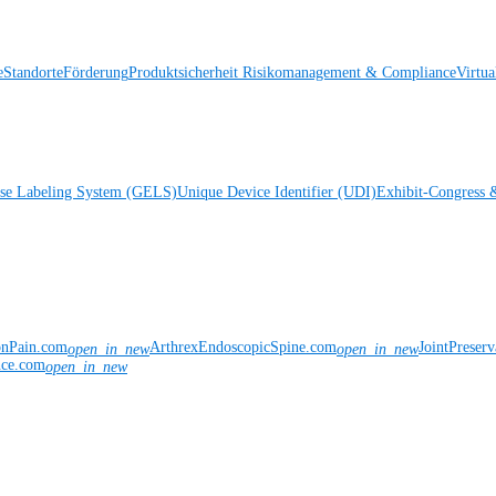
e
Standorte
Förderung
Produktsicherheit
Risikomanagement & Compliance
Virtua
ise Labeling System (GELS)
Unique Device Identifier (UDI)
Exhibit-Congress 
onPain.com
ArthrexEndoscopicSpine.com
JointPreser
open_in_new
open_in_new
nce.com
open_in_new