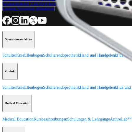
Veranstaltungen, Lab-Vorführungen und Schulungsmöglichkeiten ansehen
Unseren Newsletter abonnieren
Besuchen Sie uns
Operationsverfahren
Schulter
Knie
Ellenbogen
Schulterendoprothetik
Hand und Handgelenk
Fuß und
Produkt
Schulter
Knie
Ellenbogen
Schulterendoprothetik
Hand und Handgelenk
Fuß und
Medical Education
Medical Education
Kursbeschreibungen
Schulungen & Lehrgänge
ArthroLab™-