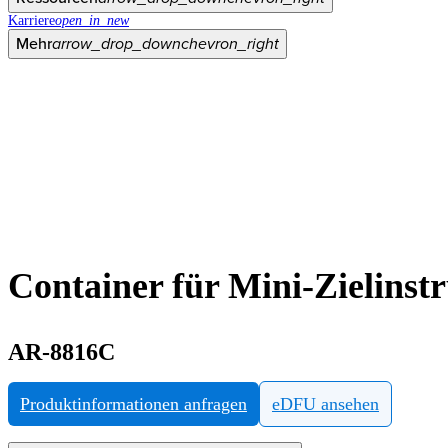
Karriere
open_in_new
Mehr
arrow_drop_down
chevron_right
Container für Mini-Zielinst
AR-8816C
Produktinformationen anfragen
eDFU ansehen