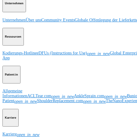
Unternehmen
Unternehmen
Über uns
Community Events
Globale Offenlegung der Lieferkett
Ressourcen
Kodierungs-Hotline
eDFUs (Instructions for Use)
Global Enterpr
open_in_new
App
Patient:in
Allgemeine
Informationen
ACLTear.com
AnkleSprain.com
Buni
open_in_new
open_in_new
Patient
ShoulderReplacement.com
TheNanoExperie
open_in_new
open_in_new
Karriere
Karriere
open_in_new