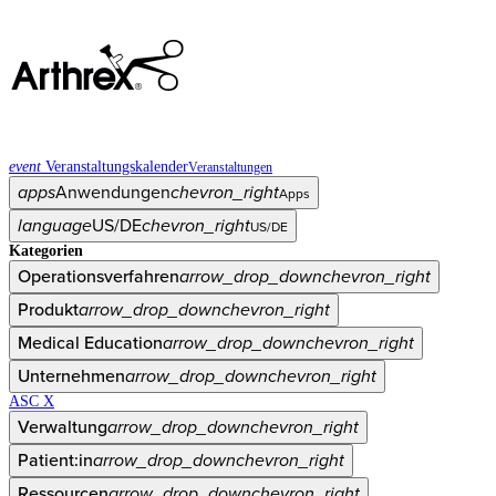
event
Veranstaltungskalender
Veranstaltungen
apps
Anwendungen
chevron_right
Apps
language
US/DE
chevron_right
US/DE
Kategorien
Operationsverfahren
arrow_drop_down
chevron_right
Produkt
arrow_drop_down
chevron_right
Medical Education
arrow_drop_down
chevron_right
Unternehmen
arrow_drop_down
chevron_right
ASC X
Verwaltung
arrow_drop_down
chevron_right
Patient:in
arrow_drop_down
chevron_right
Ressourcen
arrow_drop_down
chevron_right