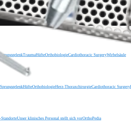
 Sprunggelenk
Trauma
Hüfte
Orthobiologie
Cardiothoracic Surgery
Wirbelsäule
 Sprunggelenk
Hüfte
Orthobiologie
Herz-Thoraxchirurgie
Cardiothoracic Surgery
Standorte
Unser klinisches Personal stellt sich vor
OrthoPedia