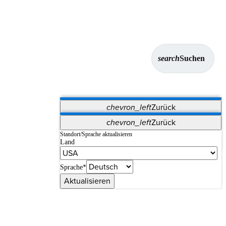
search
Suchen
chevron_left
Zurück
Anwendungen
chevron_left
Zurück
Vet Systems
OrthoPedia Patient
SAP
Standort/Sprache aktualisieren
Land
Supplier Portal
Synergy-Bildgebung und -Resektion
Sprache*
Aktualisieren