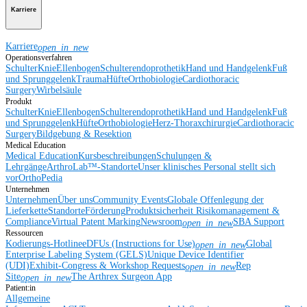
Karriere
Karriere
open_in_new
Operationsverfahren
Schulter
Knie
Ellenbogen
Schulterendoprothetik
Hand und Handgelenk
Fuß
und Sprunggelenk
Trauma
Hüfte
Orthobiologie
Cardiothoracic
Surgery
Wirbelsäule
Produkt
Schulter
Knie
Ellenbogen
Schulterendoprothetik
Hand und Handgelenk
Fuß
und Sprunggelenk
Hüfte
Orthobiologie
Herz-Thoraxchirurgie
Cardiothoracic
Surgery
Bildgebung & Resektion
Medical Education
Medical Education
Kursbeschreibungen
Schulungen &
Lehrgänge
ArthroLab™-Standorte
Unser klinisches Personal stellt sich
vor
OrthoPedia
Unternehmen
Unternehmen
Über uns
Community Events
Globale Offenlegung der
Lieferkette
Standorte
Förderung
Produktsicherheit
Risikomanagement &
Compliance
Virtual Patent Marking
Newsroom
SBA Support
open_in_new
Ressourcen
Kodierungs-Hotline
eDFUs (Instructions for Use)
Global
open_in_new
Enterprise Labeling System (GELS)
Unique Device Identifier
(UDI)
Exhibit-Congress & Workshop Requests
Rep
open_in_new
Site
The Arthrex Surgeon App
open_in_new
Patient:in
Allgemeine