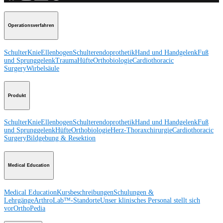
Operationsverfahren
Schulter
Knie
Ellenbogen
Schulterendoprothetik
Hand und Handgelenk
Fuß
und Sprunggelenk
Trauma
Hüfte
Orthobiologie
Cardiothoracic
Surgery
Wirbelsäule
Produkt
Schulter
Knie
Ellenbogen
Schulterendoprothetik
Hand und Handgelenk
Fuß
und Sprunggelenk
Hüfte
Orthobiologie
Herz-Thoraxchirurgie
Cardiothoracic
Surgery
Bildgebung & Resektion
Medical Education
Medical Education
Kursbeschreibungen
Schulungen &
Lehrgänge
ArthroLab™-Standorte
Unser klinisches Personal stellt sich
vor
OrthoPedia