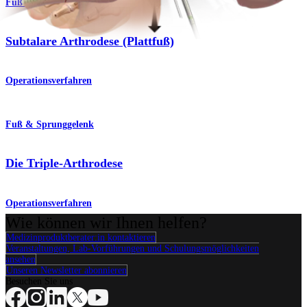
Fuß & Sprunggelenk
Subtalare Arthrodese (Plattfuß)
Operationsverfahren
Fuß & Sprunggelenk
Die Triple-Arthrodese
Operationsverfahren
Wie können wir Ihnen helfen?
Medizinproduktberater:in kontaktieren
Veranstaltungen, Lab-Vorführungen und Schulungsmöglichkeiten
ansehen
Unseren Newsletter abonnieren
Besuchen Sie uns