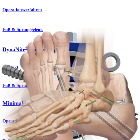
Operationsverfahren
Fuß & Sprunggelenk
®
DynaNite
-Nitinol-Kompressionsplatten
Produkt
Fuß & Sprunggelenk
Minimal-invasive Chirurgie
Operationsverfahren