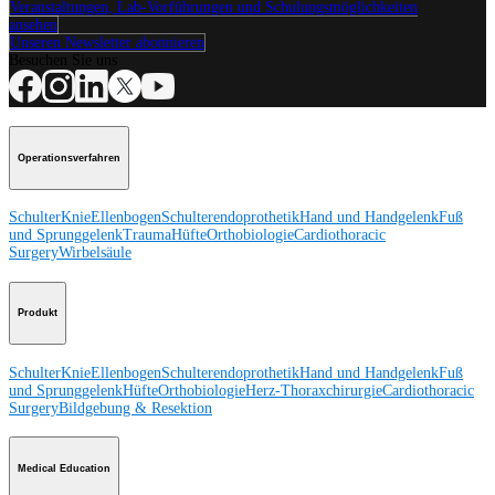
Veranstaltungen, Lab-Vorführungen und Schulungsmöglichkeiten
ansehen
Unseren Newsletter abonnieren
Besuchen Sie uns
Operationsverfahren
Schulter
Knie
Ellenbogen
Schulterendoprothetik
Hand und Handgelenk
Fuß
und Sprunggelenk
Trauma
Hüfte
Orthobiologie
Cardiothoracic
Surgery
Wirbelsäule
Produkt
Schulter
Knie
Ellenbogen
Schulterendoprothetik
Hand und Handgelenk
Fuß
und Sprunggelenk
Hüfte
Orthobiologie
Herz-Thoraxchirurgie
Cardiothoracic
Surgery
Bildgebung & Resektion
Medical Education