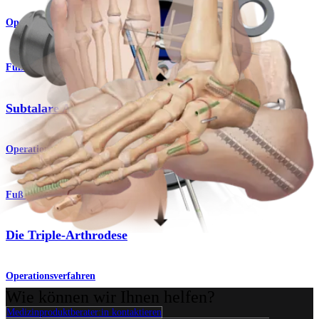
Operationsverfahren
Fuß & Sprunggelenk
Subtalare Arthrodese (Plattfuß)
Operationsverfahren
Fuß & Sprunggelenk
Die Triple-Arthrodese
Operationsverfahren
Wie können wir Ihnen helfen?
Medizinproduktberater:in kontaktieren