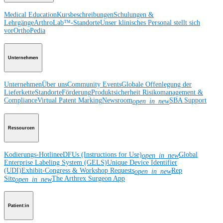
Medical Education
Kursbeschreibungen
Schulungen &
Lehrgänge
ArthroLab™-Standorte
Unser klinisches Personal stellt sich
vor
OrthoPedia
Unternehmen
Unternehmen
Über uns
Community Events
Globale Offenlegung der
Lieferkette
Standorte
Förderung
Produktsicherheit
Risikomanagement &
Compliance
Virtual Patent Marking
Newsroom
SBA Support
open_in_new
Ressourcen
Kodierungs-Hotline
eDFUs (Instructions for Use)
Global
open_in_new
Enterprise Labeling System (GELS)
Unique Device Identifier
(UDI)
Exhibit-Congress & Workshop Requests
Rep
open_in_new
Site
The Arthrex Surgeon App
open_in_new
Patient:in