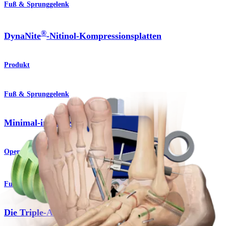
Fuß & Sprunggelenk
®
DynaNite
-Nitinol-Kompressionsplatten
Produkt
Fuß & Sprunggelenk
Minimal-invasive Chirurgie
Operationsverfahren
Fuß & Sprunggelenk
Die Triple-Arthrodese