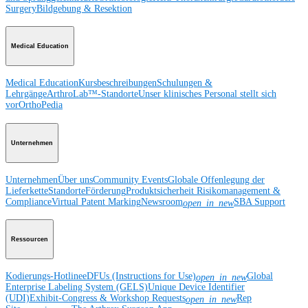
Surgery
Bildgebung & Resektion
Medical Education
Medical Education
Kursbeschreibungen
Schulungen &
Lehrgänge
ArthroLab™-Standorte
Unser klinisches Personal stellt sich
vor
OrthoPedia
Unternehmen
Unternehmen
Über uns
Community Events
Globale Offenlegung der
Lieferkette
Standorte
Förderung
Produktsicherheit
Risikomanagement &
Compliance
Virtual Patent Marking
Newsroom
SBA Support
open_in_new
Ressourcen
Kodierungs-Hotline
eDFUs (Instructions for Use)
Global
open_in_new
Enterprise Labeling System (GELS)
Unique Device Identifier
(UDI)
Exhibit-Congress & Workshop Requests
Rep
open_in_new