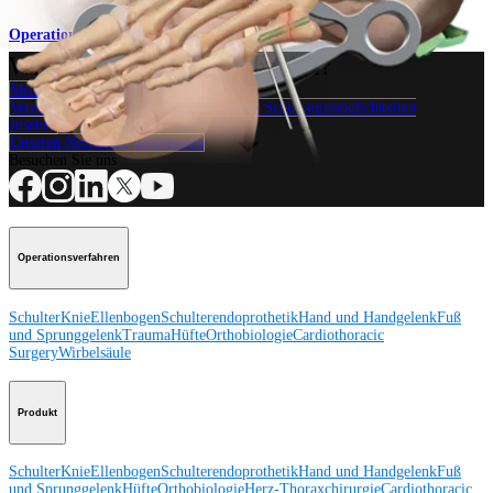
Operationsverfahren
Wie können wir Ihnen helfen?
Medizinproduktberater:in kontaktieren
Veranstaltungen, Lab-Vorführungen und Schulungsmöglichkeiten
ansehen
Unseren Newsletter abonnieren
Besuchen Sie uns
Operationsverfahren
Schulter
Knie
Ellenbogen
Schulterendoprothetik
Hand und Handgelenk
Fuß
und Sprunggelenk
Trauma
Hüfte
Orthobiologie
Cardiothoracic
Surgery
Wirbelsäule
Produkt
Schulter
Knie
Ellenbogen
Schulterendoprothetik
Hand und Handgelenk
Fuß
und Sprunggelenk
Hüfte
Orthobiologie
Herz-Thoraxchirurgie
Cardiothoracic