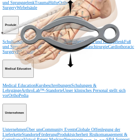
und Sprunggelenk
Trauma
Hüfte
Orthobiologie
Cardiothoracic
Surgery
Wirbelsäule
Produkt
Schulter
Knie
Ellenbogen
Schulterendoprothetik
Hand und Handgelenk
Fuß
und Sprunggelenk
Hüfte
Orthobiologie
Herz-Thoraxchirurgie
Cardiothoracic
Surgery
Bildgebung & Resektion
Medical Education
Medical Education
Kursbeschreibungen
Schulungen &
Lehrgänge
ArthroLab™-Standorte
Unser klinisches Personal stellt sich
vor
OrthoPedia
Unternehmen
Unternehmen
Über uns
Community Events
Globale Offenlegung der
Lieferkette
Standorte
Förderung
Produktsicherheit
Risikomanagement &
Compliance
Virtual Patent Marking
Newsroom
SBA Support