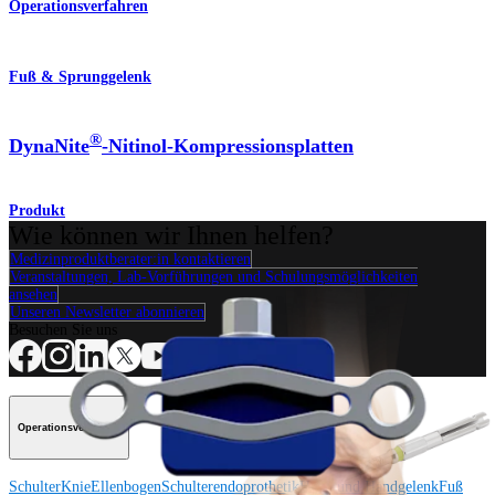
Operationsverfahren
Fuß & Sprunggelenk
®
DynaNite
-Nitinol-Kompressionsplatten
Produkt
Wie können wir Ihnen helfen?
Medizinproduktberater:in kontaktieren
Veranstaltungen, Lab-Vorführungen und Schulungsmöglichkeiten
ansehen
Unseren Newsletter abonnieren
Besuchen Sie uns
Operationsverfahren
Schulter
Knie
Ellenbogen
Schulterendoprothetik
Hand und Handgelenk
Fuß