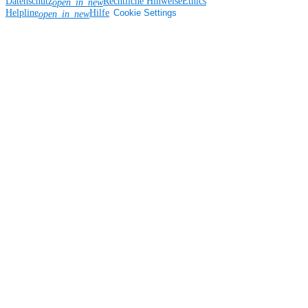
Datenschutz
Rechtliche Hinweise
Ethics
open_in_new
Helpline
Hilfe
Cookie Settings
open_in_new