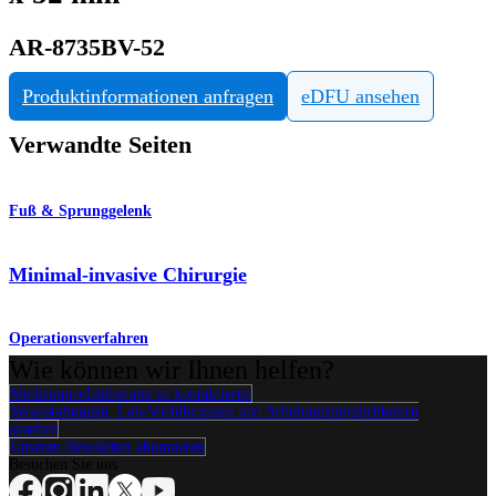
AR-8735BV-52
Produktinformationen anfragen
eDFU ansehen
Verwandte Seiten
Fuß & Sprunggelenk
Minimal-invasive Chirurgie
Operationsverfahren
Wie können wir Ihnen helfen?
Medizinproduktberater:in kontaktieren
Veranstaltungen, Lab-Vorführungen und Schulungsmöglichkeiten
ansehen
Unseren Newsletter abonnieren
Besuchen Sie uns