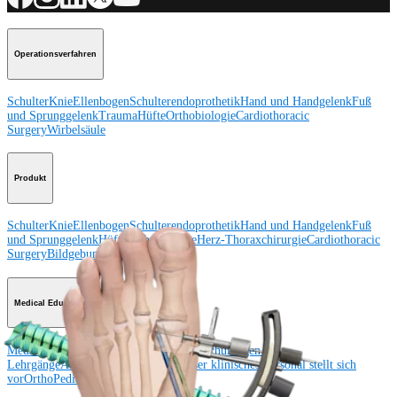
Operationsverfahren
Schulter
Knie
Ellenbogen
Schulterendoprothetik
Hand und Handgelenk
Fuß
und Sprunggelenk
Trauma
Hüfte
Orthobiologie
Cardiothoracic
Surgery
Wirbelsäule
Produkt
Schulter
Knie
Ellenbogen
Schulterendoprothetik
Hand und Handgelenk
Fuß
und Sprunggelenk
Hüfte
Orthobiologie
Herz-Thoraxchirurgie
Cardiothoracic
Surgery
Bildgebung & Resektion
Medical Education
Medical Education
Kursbeschreibungen
Schulungen &
Lehrgänge
ArthroLab™-Standorte
Unser klinisches Personal stellt sich
vor
OrthoPedia