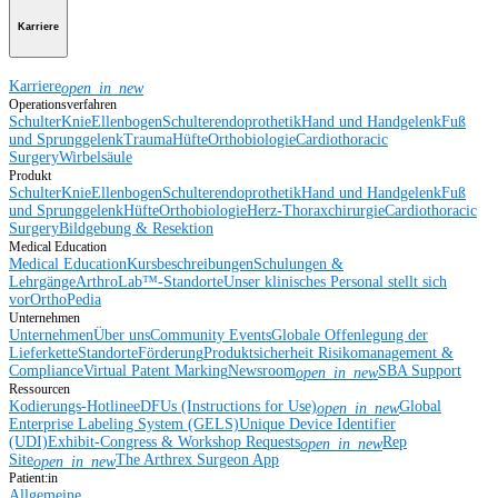
Karriere
Karriere
open_in_new
Operationsverfahren
Schulter
Knie
Ellenbogen
Schulterendoprothetik
Hand und Handgelenk
Fuß
und Sprunggelenk
Trauma
Hüfte
Orthobiologie
Cardiothoracic
Surgery
Wirbelsäule
Produkt
Schulter
Knie
Ellenbogen
Schulterendoprothetik
Hand und Handgelenk
Fuß
und Sprunggelenk
Hüfte
Orthobiologie
Herz-Thoraxchirurgie
Cardiothoracic
Surgery
Bildgebung & Resektion
Medical Education
Medical Education
Kursbeschreibungen
Schulungen &
Lehrgänge
ArthroLab™-Standorte
Unser klinisches Personal stellt sich
vor
OrthoPedia
Unternehmen
Unternehmen
Über uns
Community Events
Globale Offenlegung der
Lieferkette
Standorte
Förderung
Produktsicherheit
Risikomanagement &
Compliance
Virtual Patent Marking
Newsroom
SBA Support
open_in_new
Ressourcen
Kodierungs-Hotline
eDFUs (Instructions for Use)
Global
open_in_new
Enterprise Labeling System (GELS)
Unique Device Identifier
(UDI)
Exhibit-Congress & Workshop Requests
Rep
open_in_new
Site
The Arthrex Surgeon App
open_in_new
Patient:in
Allgemeine