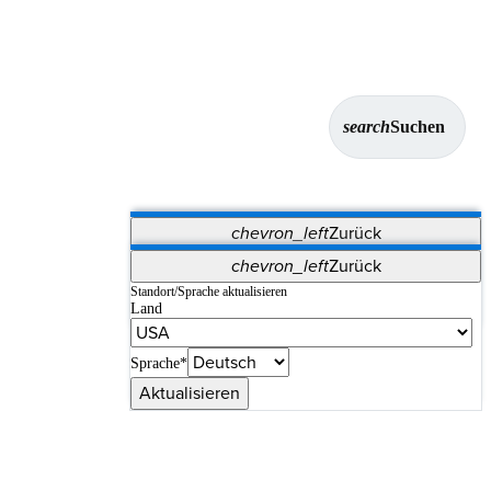
search
Suchen
chevron_left
Zurück
Anwendungen
chevron_left
Zurück
Vet Systems
OrthoPedia Patient
SAP
Standort/Sprache aktualisieren
Land
Supplier Portal
Synergy-Bildgebung und -Resektion
Sprache*
Aktualisieren