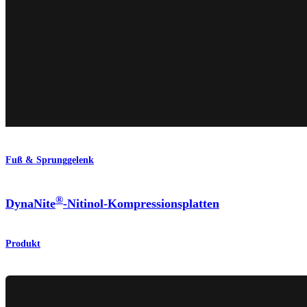
Fuß & Sprunggelenk
®
DynaNite
-Nitinol-Kompressionsplatten
Produkt