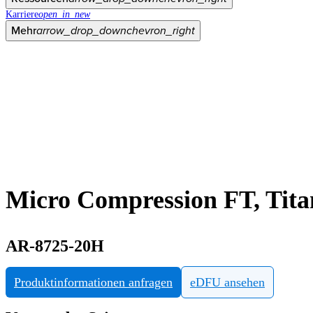
Karriere
open_in_new
Mehr
arrow_drop_down
chevron_right
Micro Compression FT, Tit
AR-8725-20H
Produktinformationen anfragen
eDFU ansehen