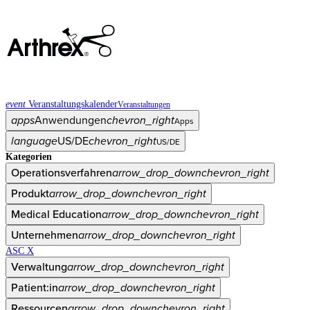
event
Veranstaltungskalender
Veranstaltungen
apps
Anwendungen
chevron_right
Apps
language
US/DE
chevron_right
US/DE
Kategorien
Operationsverfahren
arrow_drop_down
chevron_right
Produkt
arrow_drop_down
chevron_right
Medical Education
arrow_drop_down
chevron_right
Unternehmen
arrow_drop_down
chevron_right
ASC X
Verwaltung
arrow_drop_down
chevron_right
Patient:in
arrow_drop_down
chevron_right
Ressourcen
arrow_drop_down
chevron_right