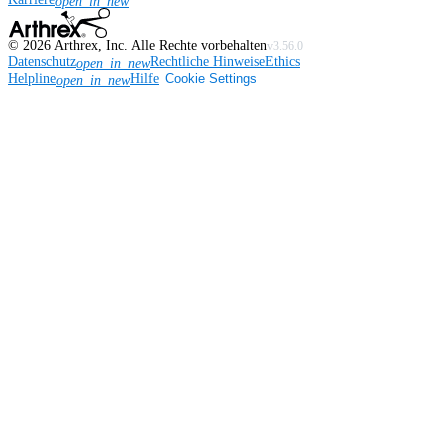
open_in_new
©
2026
Arthrex, Inc. Alle Rechte vorbehalten
v3.56.0
Datenschutz
Rechtliche Hinweise
Ethics
open_in_new
Helpline
Hilfe
Cookie Settings
open_in_new