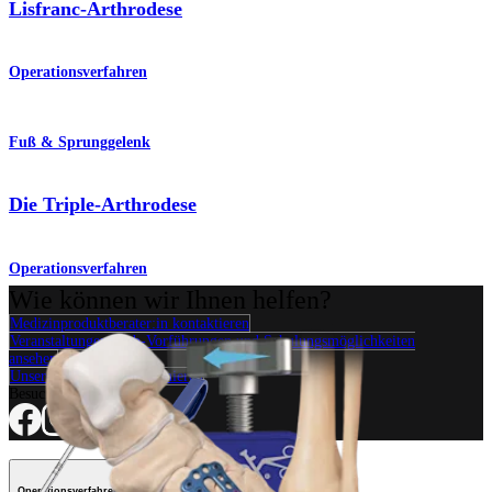
Lisfranc-Arthrodese
Operationsverfahren
Fuß & Sprunggelenk
Die Triple-Arthrodese
Operationsverfahren
Wie können wir Ihnen helfen?
Medizinproduktberater:in kontaktieren
Veranstaltungen, Lab-Vorführungen und Schulungsmöglichkeiten
ansehen
Unseren Newsletter abonnieren
Besuchen Sie uns
Operationsverfahren