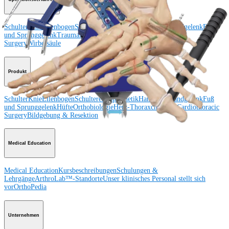
Schulter
Knie
Ellenbogen
Schulterendoprothetik
Hand und Handgelenk
Fuß
und Sprunggelenk
Trauma
Hüfte
Orthobiologie
Cardiothoracic
Surgery
Wirbelsäule
Produkt
Schulter
Knie
Ellenbogen
Schulterendoprothetik
Hand und Handgelenk
Fuß
und Sprunggelenk
Hüfte
Orthobiologie
Herz-Thoraxchirurgie
Cardiothoracic
Surgery
Bildgebung & Resektion
Medical Education
Medical Education
Kursbeschreibungen
Schulungen &
Lehrgänge
ArthroLab™-Standorte
Unser klinisches Personal stellt sich
vor
OrthoPedia
Unternehmen