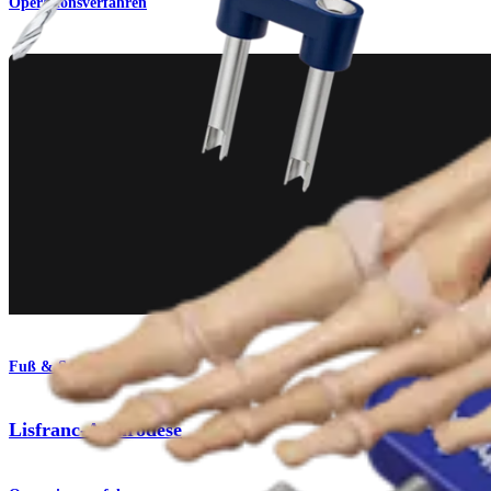
Operationsverfahren
Fuß & Sprunggelenk
Lisfranc-Arthrodese