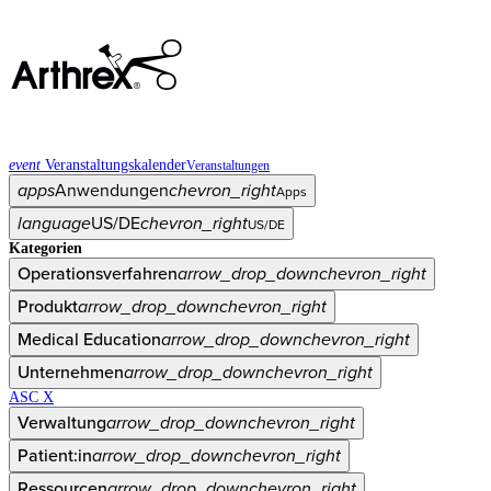
event
Veranstaltungskalender
Veranstaltungen
apps
Anwendungen
chevron_right
Apps
language
US/DE
chevron_right
US/DE
Kategorien
Operationsverfahren
arrow_drop_down
chevron_right
Produkt
arrow_drop_down
chevron_right
Medical Education
arrow_drop_down
chevron_right
Unternehmen
arrow_drop_down
chevron_right
ASC X
Verwaltung
arrow_drop_down
chevron_right
Patient:in
arrow_drop_down
chevron_right
Ressourcen
arrow_drop_down
chevron_right