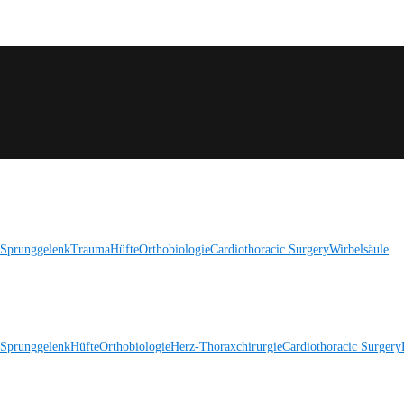
 Sprunggelenk
Trauma
Hüfte
Orthobiologie
Cardiothoracic Surgery
Wirbelsäule
 Sprunggelenk
Hüfte
Orthobiologie
Herz-Thoraxchirurgie
Cardiothoracic Surgery