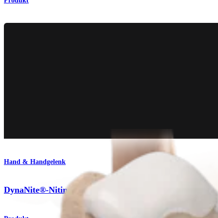
Produkt
Hand & Handgelenk
DynaNite®-Nitinolklammer