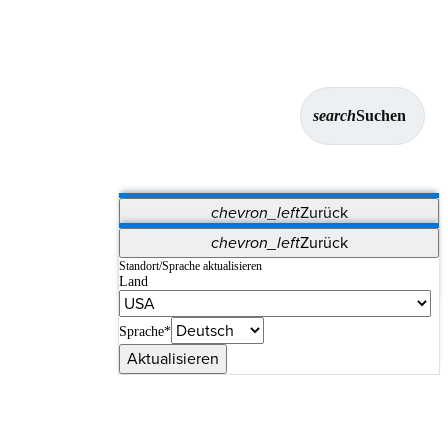
search
Suchen
chevron_left
Zurück
Anwendungen
chevron_left
Zurück
Vet Systems
OrthoPedia Patient
SAP
Standort/Sprache aktualisieren
Land
Supplier Portal
Synergy-Bildgebung und -Resektion
Sprache*
Aktualisieren