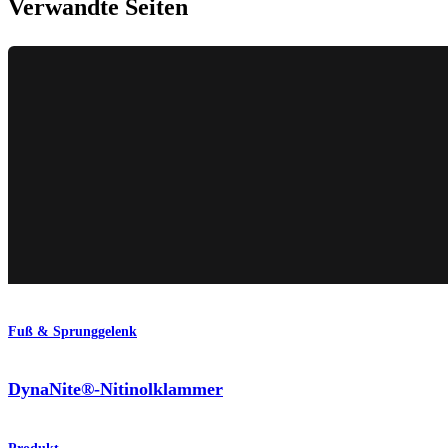
Verwandte Seiten
Fuß & Sprunggelenk
DynaNite®-Nitinolklammer