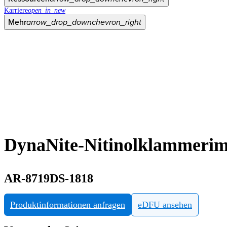
Karriere
open_in_new
Mehr
arrow_drop_down
chevron_right
DynaNite-Nitinolklammerim
AR-8719DS-1818
Produktinformationen anfragen
eDFU ansehen