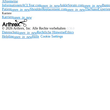
Allgemeine
Informationen
ACLTear.com
AnkleSprain.com
Buni
open_in_new
open_in_new
Patient
ShoulderReplacement.com
TheNanoExperie
open_in_new
open_in_new
Karriere
Karriere
open_in_new
©
2026
Arthrex, Inc. Alle Rechte vorbehalten
v3.56.0
Datenschutz
Rechtliche Hinweise
Ethics
open_in_new
Helpline
Hilfe
Cookie Settings
open_in_new