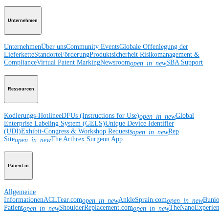
Unternehmen
Unternehmen
Über uns
Community Events
Globale Offenlegung der
Lieferkette
Standorte
Förderung
Produktsicherheit
Risikomanagement &
Compliance
Virtual Patent Marking
Newsroom
SBA Support
open_in_new
Ressourcen
Kodierungs-Hotline
eDFUs (Instructions for Use)
Global
open_in_new
Enterprise Labeling System (GELS)
Unique Device Identifier
(UDI)
Exhibit-Congress & Workshop Requests
Rep
open_in_new
Site
The Arthrex Surgeon App
open_in_new
Patient:in
Allgemeine
Informationen
ACLTear.com
AnkleSprain.com
Buni
open_in_new
open_in_new
Patient
ShoulderReplacement.com
TheNanoExperie
open_in_new
open_in_new