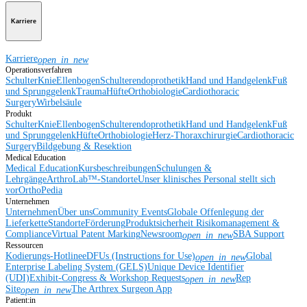
Karriere
Karriere
open_in_new
Operationsverfahren
Schulter
Knie
Ellenbogen
Schulterendoprothetik
Hand und Handgelenk
Fuß
und Sprunggelenk
Trauma
Hüfte
Orthobiologie
Cardiothoracic
Surgery
Wirbelsäule
Produkt
Schulter
Knie
Ellenbogen
Schulterendoprothetik
Hand und Handgelenk
Fuß
und Sprunggelenk
Hüfte
Orthobiologie
Herz-Thoraxchirurgie
Cardiothoracic
Surgery
Bildgebung & Resektion
Medical Education
Medical Education
Kursbeschreibungen
Schulungen &
Lehrgänge
ArthroLab™-Standorte
Unser klinisches Personal stellt sich
vor
OrthoPedia
Unternehmen
Unternehmen
Über uns
Community Events
Globale Offenlegung der
Lieferkette
Standorte
Förderung
Produktsicherheit
Risikomanagement &
Compliance
Virtual Patent Marking
Newsroom
SBA Support
open_in_new
Ressourcen
Kodierungs-Hotline
eDFUs (Instructions for Use)
Global
open_in_new
Enterprise Labeling System (GELS)
Unique Device Identifier
(UDI)
Exhibit-Congress & Workshop Requests
Rep
open_in_new
Site
The Arthrex Surgeon App
open_in_new
Patient:in