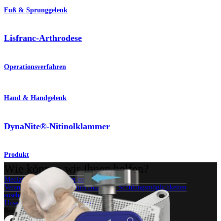
Fuß & Sprunggelenk
Lisfranc-Arthrodese
Operationsverfahren
Hand & Handgelenk
DynaNite®-Nitinolklammer
Produkt
Wie können wir Ihnen helfen?
Medizinproduktberater:in kontaktieren
Veranstaltungen, Lab-Vorführungen und Schulungsmöglichkeiten
ansehen
Unseren Newsletter abonnieren
Besuchen Sie uns