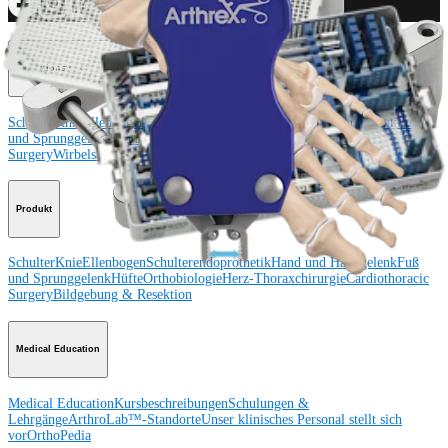
Operationsverfahren
Schulter
Knie
Ellenbogen
Schulterendoprothetik
Hand und Handgelenk
Fuß
und Sprunggelenk
Trauma
Hüfte
Orthobiologie
Cardiothoracic
Surgery
Wirbelsäule
Produkt
Schulter
Knie
Ellenbogen
Schulterendoprothetik
Hand und Handgelenk
Fuß
und Sprunggelenk
Hüfte
Orthobiologie
Herz-Thoraxchirurgie
Cardiothoracic
Surgery
Bildgebung & Resektion
Medical Education
Medical Education
Kursbeschreibungen
Schulungen &
Lehrgänge
ArthroLab™-Standorte
Unser klinisches Personal stellt sich
vor
OrthoPedia