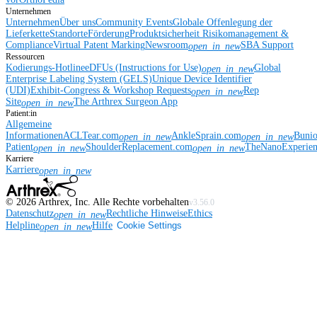
Unternehmen
Unternehmen
Über uns
Community Events
Globale Offenlegung der
Lieferkette
Standorte
Förderung
Produktsicherheit
Risikomanagement &
Compliance
Virtual Patent Marking
Newsroom
SBA Support
open_in_new
Ressourcen
Kodierungs-Hotline
eDFUs (Instructions for Use)
Global
open_in_new
Enterprise Labeling System (GELS)
Unique Device Identifier
(UDI)
Exhibit-Congress & Workshop Requests
Rep
open_in_new
Site
The Arthrex Surgeon App
open_in_new
Patient:in
Allgemeine
Informationen
ACLTear.com
AnkleSprain.com
Buni
open_in_new
open_in_new
Patient
ShoulderReplacement.com
TheNanoExperie
open_in_new
open_in_new
Karriere
Karriere
open_in_new
©
2026
Arthrex, Inc. Alle Rechte vorbehalten
v3.56.0
Datenschutz
Rechtliche Hinweise
Ethics
open_in_new
Helpline
Hilfe
Cookie Settings
open_in_new