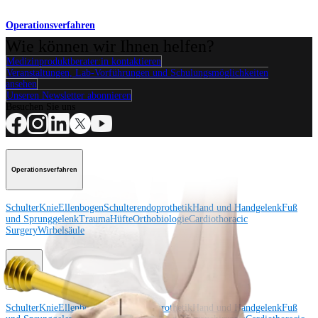
Operationsverfahren
Wie können wir Ihnen helfen?
Medizinproduktberater:in kontaktieren
Veranstaltungen, Lab-Vorführungen und Schulungsmöglichkeiten
ansehen
Unseren Newsletter abonnieren
Besuchen Sie uns
Operationsverfahren
Schulter
Knie
Ellenbogen
Schulterendoprothetik
Hand und Handgelenk
Fuß
und Sprunggelenk
Trauma
Hüfte
Orthobiologie
Cardiothoracic
Surgery
Wirbelsäule
Produkt
Schulter
Knie
Ellenbogen
Schulterendoprothetik
Hand und Handgelenk
Fuß