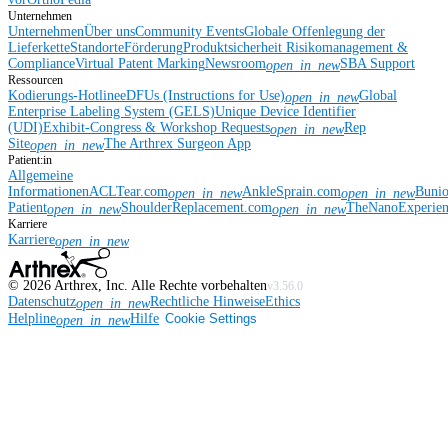
Unternehmen
Unternehmen
Über uns
Community Events
Globale Offenlegung der
Lieferkette
Standorte
Förderung
Produktsicherheit
Risikomanagement &
Compliance
Virtual Patent Marking
Newsroom
SBA Support
open_in_new
Ressourcen
Kodierungs-Hotline
eDFUs (Instructions for Use)
Global
open_in_new
Enterprise Labeling System (GELS)
Unique Device Identifier
(UDI)
Exhibit-Congress & Workshop Requests
Rep
open_in_new
Site
The Arthrex Surgeon App
open_in_new
Patient:in
Allgemeine
Informationen
ACLTear.com
AnkleSprain.com
Buni
open_in_new
open_in_new
Patient
ShoulderReplacement.com
TheNanoExperie
open_in_new
open_in_new
Karriere
Karriere
open_in_new
©
2026
Arthrex, Inc. Alle Rechte vorbehalten
v3.56.0
Datenschutz
Rechtliche Hinweise
Ethics
open_in_new
Helpline
Hilfe
Cookie Settings
open_in_new