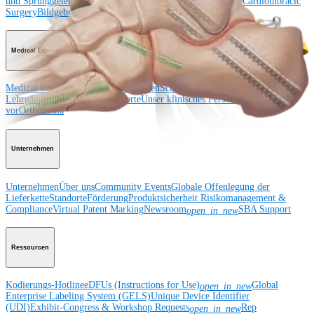
und Sprunggelenk
Hüfte
Orthobiologie
Herz-Thoraxchirurgie
Cardiothoracic
Surgery
Bildgebung & Resektion
Medical Education
Medical Education
Kursbeschreibungen
Schulungen &
Lehrgänge
ArthroLab™-Standorte
Unser klinisches Personal stellt sich
vor
OrthoPedia
Unternehmen
Unternehmen
Über uns
Community Events
Globale Offenlegung der
Lieferkette
Standorte
Förderung
Produktsicherheit
Risikomanagement &
Compliance
Virtual Patent Marking
Newsroom
SBA Support
open_in_new
Ressourcen
Kodierungs-Hotline
eDFUs (Instructions for Use)
Global
open_in_new
Enterprise Labeling System (GELS)
Unique Device Identifier
(UDI)
Exhibit-Congress & Workshop Requests
Rep
open_in_new