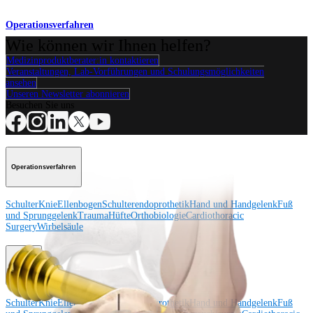
Operationsverfahren
Wie können wir Ihnen helfen?
Medizinproduktberater:in kontaktieren
Veranstaltungen, Lab-Vorführungen und Schulungsmöglichkeiten
ansehen
Unseren Newsletter abonnieren
Besuchen Sie uns
Operationsverfahren
Schulter
Knie
Ellenbogen
Schulterendoprothetik
Hand und Handgelenk
Fuß
und Sprunggelenk
Trauma
Hüfte
Orthobiologie
Cardiothoracic
Surgery
Wirbelsäule
Produkt
Schulter
Knie
Ellenbogen
Schulterendoprothetik
Hand und Handgelenk
Fuß