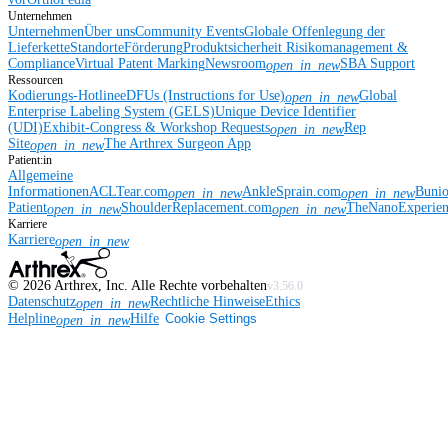
Unternehmen
Unternehmen
Über uns
Community Events
Globale Offenlegung der
Lieferkette
Standorte
Förderung
Produktsicherheit
Risikomanagement &
Compliance
Virtual Patent Marking
Newsroom
SBA Support
open_in_new
Ressourcen
Kodierungs-Hotline
eDFUs (Instructions for Use)
Global
open_in_new
Enterprise Labeling System (GELS)
Unique Device Identifier
(UDI)
Exhibit-Congress & Workshop Requests
Rep
open_in_new
Site
The Arthrex Surgeon App
open_in_new
Patient:in
Allgemeine
Informationen
ACLTear.com
AnkleSprain.com
Buni
open_in_new
open_in_new
Patient
ShoulderReplacement.com
TheNanoExperie
open_in_new
open_in_new
Karriere
Karriere
open_in_new
©
2026
Arthrex, Inc. Alle Rechte vorbehalten
v3.56.0
Datenschutz
Rechtliche Hinweise
Ethics
open_in_new
Helpline
Hilfe
Cookie Settings
open_in_new