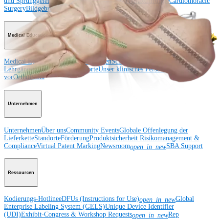
und Sprunggelenk
Hüfte
Orthobiologie
Herz-Thoraxchirurgie
Cardiothoracic
Surgery
Bildgebung & Resektion
Medical Education
Medical Education
Kursbeschreibungen
Schulungen &
Lehrgänge
ArthroLab™-Standorte
Unser klinisches Personal stellt sich
vor
OrthoPedia
Unternehmen
Unternehmen
Über uns
Community Events
Globale Offenlegung der
Lieferkette
Standorte
Förderung
Produktsicherheit
Risikomanagement &
Compliance
Virtual Patent Marking
Newsroom
SBA Support
open_in_new
Ressourcen
Kodierungs-Hotline
eDFUs (Instructions for Use)
Global
open_in_new
Enterprise Labeling System (GELS)
Unique Device Identifier
(UDI)
Exhibit-Congress & Workshop Requests
Rep
open_in_new