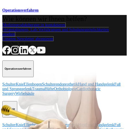
Operationsverfahren
Wie können wir Ihnen helfen?
Medizinproduktberater:in kontaktieren
Veranstaltungen, Lab-Vorführungen und Schulungsmöglichkeiten
ansehen
Unseren Newsletter abonnieren
Besuchen Sie uns
Operationsverfahren
Schulter
Knie
Ellenbogen
Schulterendoprothetik
Hand und Handgelenk
Fuß
und Sprunggelenk
Trauma
Hüfte
Orthobiologie
Cardiothoracic
Surgery
Wirbelsäule
Produkt
Schulter
Knie
Ellenbogen
Schulterendoprothetik
Hand und Handgelenk
Fuß