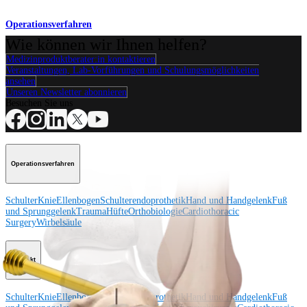
Operationsverfahren
Wie können wir Ihnen helfen?
Medizinproduktberater:in kontaktieren
Veranstaltungen, Lab-Vorführungen und Schulungsmöglichkeiten
ansehen
Unseren Newsletter abonnieren
Besuchen Sie uns
Operationsverfahren
Schulter
Knie
Ellenbogen
Schulterendoprothetik
Hand und Handgelenk
Fuß
und Sprunggelenk
Trauma
Hüfte
Orthobiologie
Cardiothoracic
Surgery
Wirbelsäule
Produkt
Schulter
Knie
Ellenbogen
Schulterendoprothetik
Hand und Handgelenk
Fuß