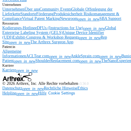
Unternehmen
Unternehmen
Über uns
Community Events
Globale Offenlegung der
Lieferkette
Standorte
Förderung
Produktsicherheit
Risikomanagement &
Compliance
Virtual Patent Marking
Newsroom
SBA Support
open_in_new
Ressourcen
Kodierungs-Hotline
eDFUs (Instructions for Use)
Global
open_in_new
Enterprise Labeling System (GELS)
Unique Device Identifier
(UDI)
Exhibit-Congress & Workshop Requests
Rep
open_in_new
Site
The Arthrex Surgeon App
open_in_new
Patient:in
Allgemeine
Informationen
ACLTear.com
AnkleSprain.com
Buni
open_in_new
open_in_new
Patient
ShoulderReplacement.com
TheNanoExperie
open_in_new
open_in_new
Karriere
Karriere
open_in_new
©
2026
Arthrex, Inc. Alle Rechte vorbehalten
v3.56.0
Datenschutz
Rechtliche Hinweise
Ethics
open_in_new
Helpline
Hilfe
Cookie Settings
open_in_new