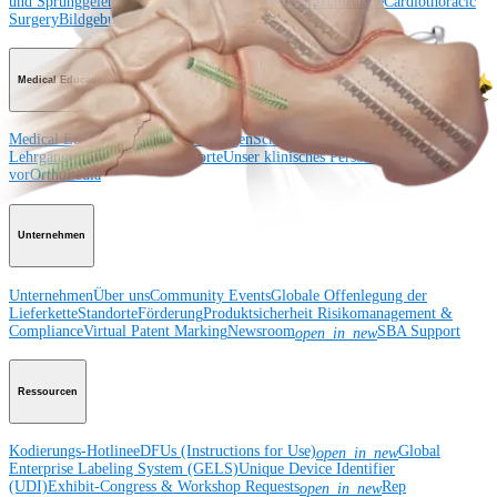
und Sprunggelenk
Hüfte
Orthobiologie
Herz-Thoraxchirurgie
Cardiothoracic
Surgery
Bildgebung & Resektion
Medical Education
Medical Education
Kursbeschreibungen
Schulungen &
Lehrgänge
ArthroLab™-Standorte
Unser klinisches Personal stellt sich
vor
OrthoPedia
Unternehmen
Unternehmen
Über uns
Community Events
Globale Offenlegung der
Lieferkette
Standorte
Förderung
Produktsicherheit
Risikomanagement &
Compliance
Virtual Patent Marking
Newsroom
SBA Support
open_in_new
Ressourcen
Kodierungs-Hotline
eDFUs (Instructions for Use)
Global
open_in_new
Enterprise Labeling System (GELS)
Unique Device Identifier
(UDI)
Exhibit-Congress & Workshop Requests
Rep
open_in_new