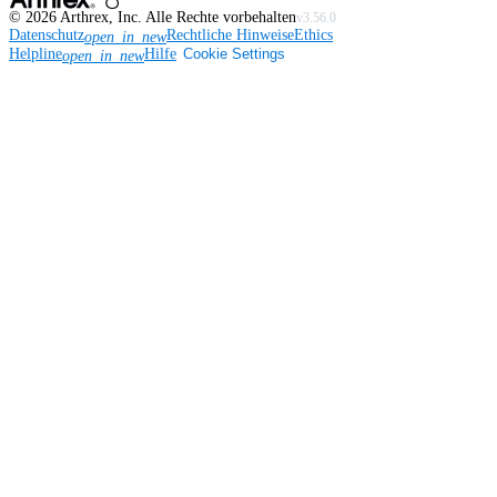
©
2026
Arthrex, Inc. Alle Rechte vorbehalten
v3.56.0
Datenschutz
Rechtliche Hinweise
Ethics
open_in_new
Helpline
Hilfe
Cookie Settings
open_in_new