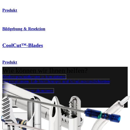
Produkt
Bildgebung & Resektion
CoolCut™-Blades
Produkt
Wie können wir Ihnen helfen?
Medizinproduktberater:in kontaktieren
Veranstaltungen, Lab-Vorführungen und Schulungsmöglichkeiten
ansehen
Unseren Newsletter abonnieren
Besuchen Sie uns
Operationsverfahren