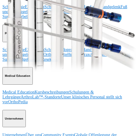
Schulter
Knie
Ellenbogen
Schulterendoprothetik
Hand und Handgelenk
Fuß
und Sprunggelenk
Trauma
Hüfte
Orthobiologie
Cardiothoracic
Surgery
Wirbelsäule
Produkt
Schulter
Knie
Ellenbogen
Schulterendoprothetik
Hand und Handgelenk
Fuß
und Sprunggelenk
Hüfte
Orthobiologie
Herz-Thoraxchirurgie
Cardiothoracic
Surgery
Bildgebung & Resektion
Medical Education
Medical Education
Kursbeschreibungen
Schulungen &
Lehrgänge
ArthroLab™-Standorte
Unser klinisches Personal stellt sich
vor
OrthoPedia
Unternehmen
Unternehmen
Über uns
Community Events
Globale Offenlegung der