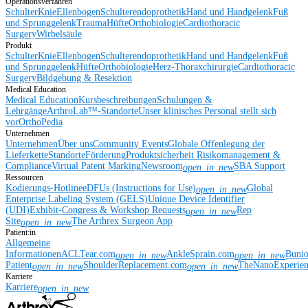
Operationsverfahren
Schulter
Knie
Ellenbogen
Schulterendoprothetik
Hand und Handgelenk
Fuß
und Sprunggelenk
Trauma
Hüfte
Orthobiologie
Cardiothoracic
Surgery
Wirbelsäule
Produkt
Schulter
Knie
Ellenbogen
Schulterendoprothetik
Hand und Handgelenk
Fuß
und Sprunggelenk
Hüfte
Orthobiologie
Herz-Thoraxchirurgie
Cardiothoracic
Surgery
Bildgebung & Resektion
Medical Education
Medical Education
Kursbeschreibungen
Schulungen &
Lehrgänge
ArthroLab™-Standorte
Unser klinisches Personal stellt sich
vor
OrthoPedia
Unternehmen
Unternehmen
Über uns
Community Events
Globale Offenlegung der
Lieferkette
Standorte
Förderung
Produktsicherheit
Risikomanagement &
Compliance
Virtual Patent Marking
Newsroom
SBA Support
open_in_new
Ressourcen
Kodierungs-Hotline
eDFUs (Instructions for Use)
Global
open_in_new
Enterprise Labeling System (GELS)
Unique Device Identifier
(UDI)
Exhibit-Congress & Workshop Requests
Rep
open_in_new
Site
The Arthrex Surgeon App
open_in_new
Patient:in
Allgemeine
Informationen
ACLTear.com
AnkleSprain.com
Buni
open_in_new
open_in_new
Patient
ShoulderReplacement.com
TheNanoExperie
open_in_new
open_in_new
Karriere
Karriere
open_in_new