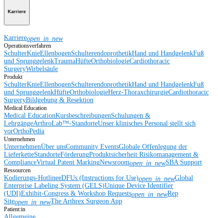
Karriere
Karriere
open_in_new
Operationsverfahren
Schulter
Knie
Ellenbogen
Schulterendoprothetik
Hand und Handgelenk
Fuß
und Sprunggelenk
Trauma
Hüfte
Orthobiologie
Cardiothoracic
Surgery
Wirbelsäule
Produkt
Schulter
Knie
Ellenbogen
Schulterendoprothetik
Hand und Handgelenk
Fuß
und Sprunggelenk
Hüfte
Orthobiologie
Herz-Thoraxchirurgie
Cardiothoracic
Surgery
Bildgebung & Resektion
Medical Education
Medical Education
Kursbeschreibungen
Schulungen &
Lehrgänge
ArthroLab™-Standorte
Unser klinisches Personal stellt sich
vor
OrthoPedia
Unternehmen
Unternehmen
Über uns
Community Events
Globale Offenlegung der
Lieferkette
Standorte
Förderung
Produktsicherheit
Risikomanagement &
Compliance
Virtual Patent Marking
Newsroom
SBA Support
open_in_new
Ressourcen
Kodierungs-Hotline
eDFUs (Instructions for Use)
Global
open_in_new
Enterprise Labeling System (GELS)
Unique Device Identifier
(UDI)
Exhibit-Congress & Workshop Requests
Rep
open_in_new
Site
The Arthrex Surgeon App
open_in_new
Patient:in
Allgemeine