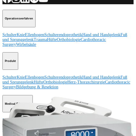
Operationsverfahren
Schulter
Knie
Ellenbogen
Schulterendoprothetik
Hand und Handgelenk
Fuß
und Sprunggelenk
Trauma
Hüfte
Orthobiologie
Cardiothoracic
Surgery
Wirbelsäule
Produkt
Schulter
Knie
Ellenbogen
Schulterendoprothetik
Hand und Handgelenk
Fuß
und Sprunggelenk
Hüfte
Orthobiologie
Herz-Thoraxchirurgie
Cardiothoracic
Surgery
Bildgebung & Resektion
Medical Education
Medical Education
Kursbeschreibungen
Schulungen &
Lehrgänge
ArthroLab™-Standorte
Unser klinisches Personal stellt sich
vor
OrthoPedia