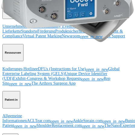
Unternehmen
Unternehmen
Über uns
Community Events
Globale Offenlegung der
Lieferkette
Standorte
Förderung
Produktsicherheit
Risikomanagement &
Compliance
Virtual Patent Marking
Newsroom
SBA Support
open_in_new
Ressourcen
Kodierungs-Hotline
eDFUs (Instructions for Use)
Global
open_in_new
Enterprise Labeling System (GELS)
Unique Device Identifier
(UDI)
Exhibit-Congress & Workshop Requests
Rep
open_in_new
Site
The Arthrex Surgeon App
open_in_new
Patient:in
Allgemeine
Informationen
ACLTear.com
AnkleSprain.com
Buni
open_in_new
open_in_new
Patient
ShoulderReplacement.com
TheNanoExperie
open_in_new
open_in_new