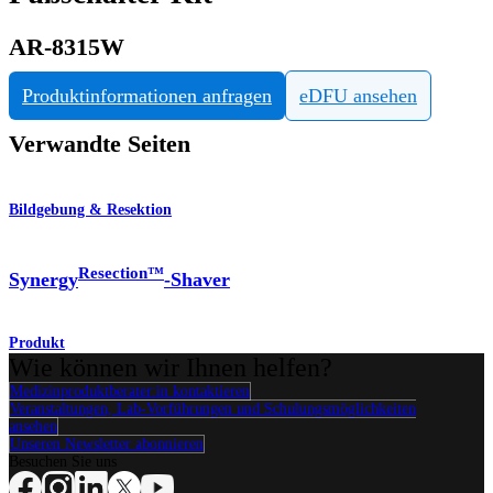
AR-8315W
Produktinformationen anfragen
eDFU ansehen
Verwandte Seiten
Bildgebung & Resektion
Resection™
Synergy
-Shaver
Produkt
Wie können wir Ihnen helfen?
Medizinproduktberater:in kontaktieren
Veranstaltungen, Lab-Vorführungen und Schulungsmöglichkeiten
ansehen
Unseren Newsletter abonnieren
Besuchen Sie uns