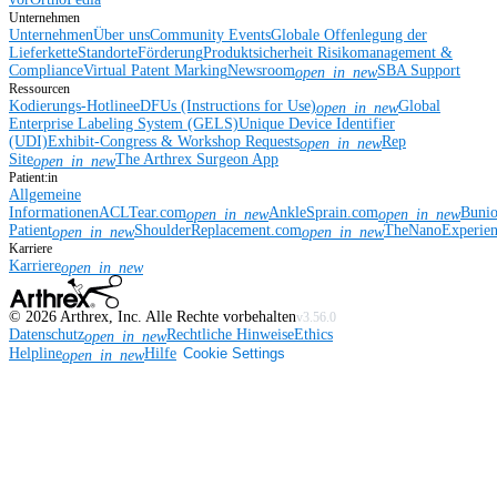
Unternehmen
Unternehmen
Über uns
Community Events
Globale Offenlegung der
Lieferkette
Standorte
Förderung
Produktsicherheit
Risikomanagement &
Compliance
Virtual Patent Marking
Newsroom
SBA Support
open_in_new
Ressourcen
Kodierungs-Hotline
eDFUs (Instructions for Use)
Global
open_in_new
Enterprise Labeling System (GELS)
Unique Device Identifier
(UDI)
Exhibit-Congress & Workshop Requests
Rep
open_in_new
Site
The Arthrex Surgeon App
open_in_new
Patient:in
Allgemeine
Informationen
ACLTear.com
AnkleSprain.com
Buni
open_in_new
open_in_new
Patient
ShoulderReplacement.com
TheNanoExperie
open_in_new
open_in_new
Karriere
Karriere
open_in_new
©
2026
Arthrex, Inc. Alle Rechte vorbehalten
v3.56.0
Datenschutz
Rechtliche Hinweise
Ethics
open_in_new
Helpline
Hilfe
Cookie Settings
open_in_new