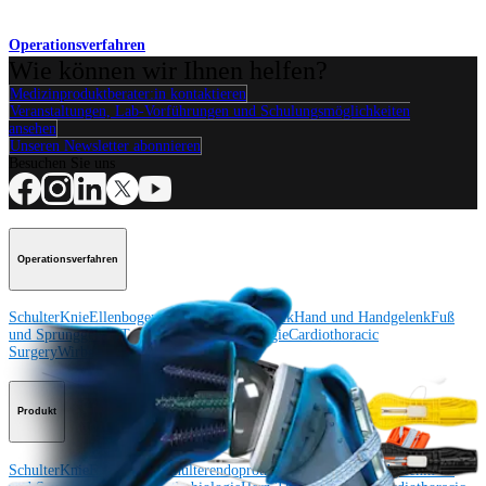
Operationsverfahren
Wie können wir Ihnen helfen?
Medizinproduktberater:in kontaktieren
Veranstaltungen, Lab-Vorführungen und Schulungsmöglichkeiten
ansehen
Unseren Newsletter abonnieren
Besuchen Sie uns
Operationsverfahren
Schulter
Knie
Ellenbogen
Schulterendoprothetik
Hand und Handgelenk
Fuß
und Sprunggelenk
Trauma
Hüfte
Orthobiologie
Cardiothoracic
Surgery
Wirbelsäule
Produkt
Schulter
Knie
Ellenbogen
Schulterendoprothetik
Hand und Handgelenk
Fuß