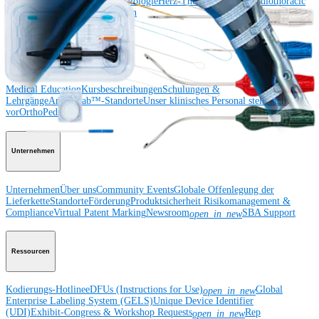
und Sprunggelenk
Hüfte
Orthobiologie
Herz-Thoraxchirurgie
Cardiothoracic
Surgery
Bildgebung & Resektion
Medical Education
Medical Education
Kursbeschreibungen
Schulungen &
Lehrgänge
ArthroLab™-Standorte
Unser klinisches Personal stellt sich
vor
OrthoPedia
Unternehmen
Unternehmen
Über uns
Community Events
Globale Offenlegung der
Lieferkette
Standorte
Förderung
Produktsicherheit
Risikomanagement &
Compliance
Virtual Patent Marking
Newsroom
SBA Support
open_in_new
Ressourcen
Kodierungs-Hotline
eDFUs (Instructions for Use)
Global
open_in_new
Enterprise Labeling System (GELS)
Unique Device Identifier
(UDI)
Exhibit-Congress & Workshop Requests
Rep
open_in_new