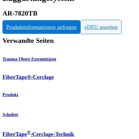
AR-7820TB
Produktinformationen anfragen
eDFU ansehen
Verwandte Seiten
Trauma Obere Extremitäten
FiberTape®-Cerclage
Produkt
Schulter
®
FiberTape
-Cerclage-Technik