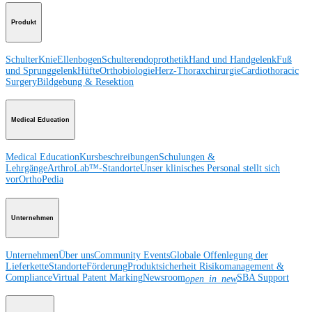
Produkt
Schulter
Knie
Ellenbogen
Schulterendoprothetik
Hand und Handgelenk
Fuß
und Sprunggelenk
Hüfte
Orthobiologie
Herz-Thoraxchirurgie
Cardiothoracic
Surgery
Bildgebung & Resektion
Medical Education
Medical Education
Kursbeschreibungen
Schulungen &
Lehrgänge
ArthroLab™-Standorte
Unser klinisches Personal stellt sich
vor
OrthoPedia
Unternehmen
Unternehmen
Über uns
Community Events
Globale Offenlegung der
Lieferkette
Standorte
Förderung
Produktsicherheit
Risikomanagement &
Compliance
Virtual Patent Marking
Newsroom
SBA Support
open_in_new