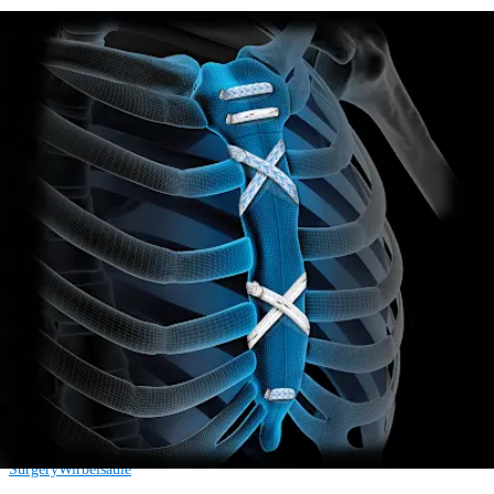
Herz-Thoraxchirurgie
FiberTape® -Sternumverschluss
Operationsverfahren
Wie können wir Ihnen helfen?
Medizinproduktberater:in kontaktieren
Veranstaltungen, Lab-Vorführungen und Schulungsmöglichkeiten
ansehen
Unseren Newsletter abonnieren
Besuchen Sie uns
Operationsverfahren
Schulter
Knie
Ellenbogen
Schulterendoprothetik
Hand und Handgelenk
Fuß
und Sprunggelenk
Trauma
Hüfte
Orthobiologie
Cardiothoracic
Surgery
Wirbelsäule