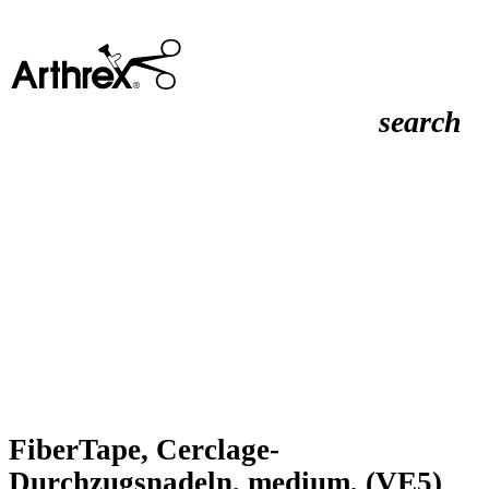
search
FiberTape, Cerclage-
Durchzugsnadeln, medium, (VE5)