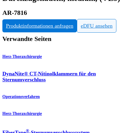
AR-7816
Produktinformationen anfragen
eDFU ansehen
Verwandte Seiten
Herz-Thoraxchirurgie
DynaNite® CT-Nitinolklammern für den
Sternumverschluss
Operationsverfahren
Herz-Thoraxchirurgie
®
FiberTape
-Sternumverschlusssystem