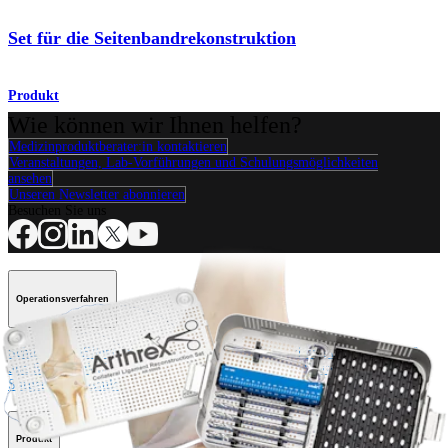
Set für die Seitenbandrekonstruktion
Produkt
Wie können wir Ihnen helfen?
Medizinproduktberater:in kontaktieren
Veranstaltungen, Lab-Vorführungen und Schulungsmöglichkeiten
ansehen
Unseren Newsletter abonnieren
Besuchen Sie uns
Operationsverfahren
Schulter
Knie
Ellenbogen
Schulterendoprothetik
Hand und Handgelenk
Fuß
und Sprunggelenk
Trauma
Hüfte
Orthobiologie
Cardiothoracic
Surgery
Wirbelsäule
Produkt