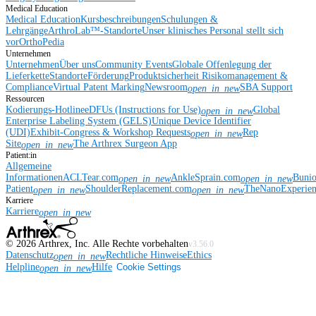
Medical Education
Medical Education
Kursbeschreibungen
Schulungen &
Lehrgänge
ArthroLab™-Standorte
Unser klinisches Personal stellt sich
vor
OrthoPedia
Unternehmen
Unternehmen
Über uns
Community Events
Globale Offenlegung der
Lieferkette
Standorte
Förderung
Produktsicherheit
Risikomanagement &
Compliance
Virtual Patent Marking
Newsroom
SBA Support
open_in_new
Ressourcen
Kodierungs-Hotline
eDFUs (Instructions for Use)
Global
open_in_new
Enterprise Labeling System (GELS)
Unique Device Identifier
(UDI)
Exhibit-Congress & Workshop Requests
Rep
open_in_new
Site
The Arthrex Surgeon App
open_in_new
Patient:in
Allgemeine
Informationen
ACLTear.com
AnkleSprain.com
Buni
open_in_new
open_in_new
Patient
ShoulderReplacement.com
TheNanoExperie
open_in_new
open_in_new
Karriere
Karriere
open_in_new
©
2026
Arthrex, Inc. Alle Rechte vorbehalten
v3.56.0
Datenschutz
Rechtliche Hinweise
Ethics
open_in_new
Helpline
Hilfe
Cookie Settings
open_in_new