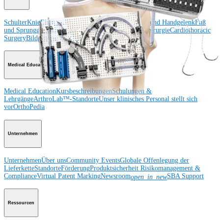
Schulter
Knie
Ellenbogen
Schulterendoprothetik
Hand und Handgelenk
Fuß
und Sprunggelenk
Hüfte
Orthobiologie
Herz-Thoraxchirurgie
Cardiothoracic
Surgery
Bildgebung & Resektion
Medical Education
Medical Education
Kursbeschreibungen
Schulungen &
Lehrgänge
ArthroLab™-Standorte
Unser klinisches Personal stellt sich
vor
OrthoPedia
Unternehmen
Unternehmen
Über uns
Community Events
Globale Offenlegung der
Lieferkette
Standorte
Förderung
Produktsicherheit
Risikomanagement &
Compliance
Virtual Patent Marking
Newsroom
SBA Support
open_in_new
Ressourcen