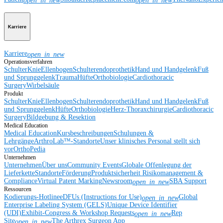
open_in_new
open_in_new
Karriere
Karriere
open_in_new
Operationsverfahren
Schulter
Knie
Ellenbogen
Schulterendoprothetik
Hand und Handgelenk
Fuß
und Sprunggelenk
Trauma
Hüfte
Orthobiologie
Cardiothoracic
Surgery
Wirbelsäule
Produkt
Schulter
Knie
Ellenbogen
Schulterendoprothetik
Hand und Handgelenk
Fuß
und Sprunggelenk
Hüfte
Orthobiologie
Herz-Thoraxchirurgie
Cardiothoracic
Surgery
Bildgebung & Resektion
Medical Education
Medical Education
Kursbeschreibungen
Schulungen &
Lehrgänge
ArthroLab™-Standorte
Unser klinisches Personal stellt sich
vor
OrthoPedia
Unternehmen
Unternehmen
Über uns
Community Events
Globale Offenlegung der
Lieferkette
Standorte
Förderung
Produktsicherheit
Risikomanagement &
Compliance
Virtual Patent Marking
Newsroom
SBA Support
open_in_new
Ressourcen
Kodierungs-Hotline
eDFUs (Instructions for Use)
Global
open_in_new
Enterprise Labeling System (GELS)
Unique Device Identifier
(UDI)
Exhibit-Congress & Workshop Requests
Rep
open_in_new
Site
The Arthrex Surgeon App
open_in_new