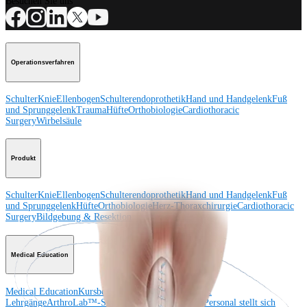
Besuchen Sie uns
Operationsverfahren
Schulter
Knie
Ellenbogen
Schulterendoprothetik
Hand und Handgelenk
Fuß
und Sprunggelenk
Trauma
Hüfte
Orthobiologie
Cardiothoracic
Surgery
Wirbelsäule
Produkt
Schulter
Knie
Ellenbogen
Schulterendoprothetik
Hand und Handgelenk
Fuß
und Sprunggelenk
Hüfte
Orthobiologie
Herz-Thoraxchirurgie
Cardiothoracic
Surgery
Bildgebung & Resektion
Medical Education
Medical Education
Kursbeschreibungen
Schulungen &
Lehrgänge
ArthroLab™-Standorte
Unser klinisches Personal stellt sich