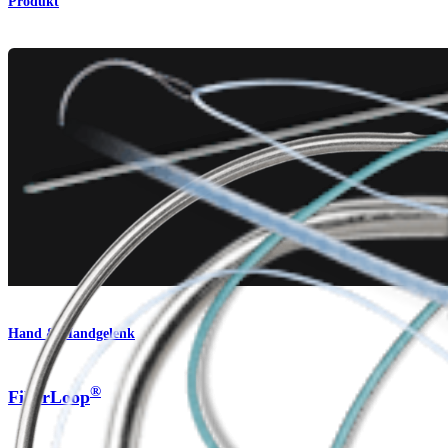
Produkt
Hand & Handgelenk
®
FiberLoop