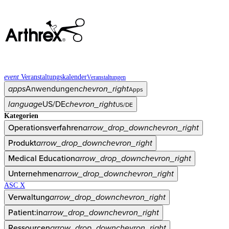
event
Veranstaltungskalender
Veranstaltungen
apps
Anwendungen
chevron_right
Apps
language
US/DE
chevron_right
US/DE
Kategorien
Operationsverfahren
arrow_drop_down
chevron_right
Produkt
arrow_drop_down
chevron_right
Medical Education
arrow_drop_down
chevron_right
Unternehmen
arrow_drop_down
chevron_right
ASC X
Verwaltung
arrow_drop_down
chevron_right
Patient:in
arrow_drop_down
chevron_right
Ressourcen
arrow_drop_down
chevron_right