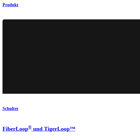
Produkt
Schulter
®
FiberLoop
und TigerLoop™