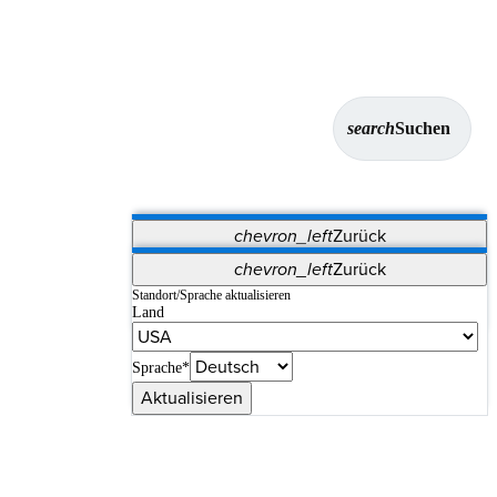
search
Suchen
chevron_left
Zurück
Anwendungen
chevron_left
Zurück
Vet Systems
OrthoPedia Patient
SAP
Standort/Sprache aktualisieren
Land
Supplier Portal
Synergy-Bildgebung und -Resektion
Sprache*
Aktualisieren