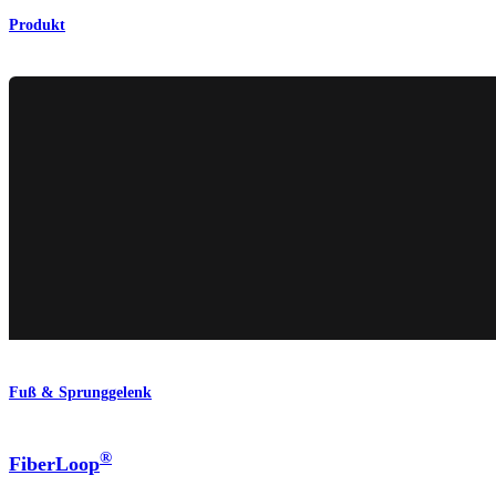
Produkt
Fuß & Sprunggelenk
®
FiberLoop