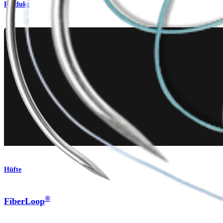
Produkt
Hüfte
®
FiberLoop