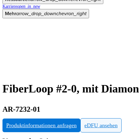
Karriere
open_in_new
Mehr
arrow_drop_down
chevron_right
FiberLoop #2-0, mit Diamond
AR-7232-01
Produktinformationen anfragen
eDFU ansehen