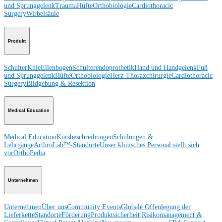
und Sprunggelenk
Trauma
Hüfte
Orthobiologie
Cardiothoracic
Surgery
Wirbelsäule
Produkt
Schulter
Knie
Ellenbogen
Schulterendoprothetik
Hand und Handgelenk
Fuß
und Sprunggelenk
Hüfte
Orthobiologie
Herz-Thoraxchirurgie
Cardiothoracic
Surgery
Bildgebung & Resektion
Medical Education
Medical Education
Kursbeschreibungen
Schulungen &
Lehrgänge
ArthroLab™-Standorte
Unser klinisches Personal stellt sich
vor
OrthoPedia
Unternehmen
Unternehmen
Über uns
Community Events
Globale Offenlegung der
Lieferkette
Standorte
Förderung
Produktsicherheit
Risikomanagement &