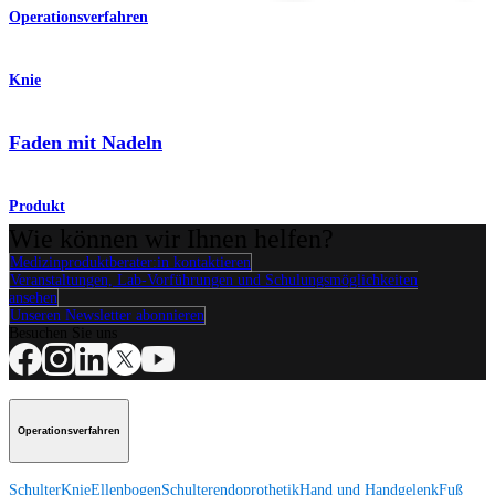
Operationsverfahren
Knie
Faden mit Nadeln
Produkt
Wie können wir Ihnen helfen?
Medizinproduktberater:in kontaktieren
Veranstaltungen, Lab-Vorführungen und Schulungsmöglichkeiten
ansehen
Unseren Newsletter abonnieren
Besuchen Sie uns
Operationsverfahren
Schulter
Knie
Ellenbogen
Schulterendoprothetik
Hand und Handgelenk
Fuß