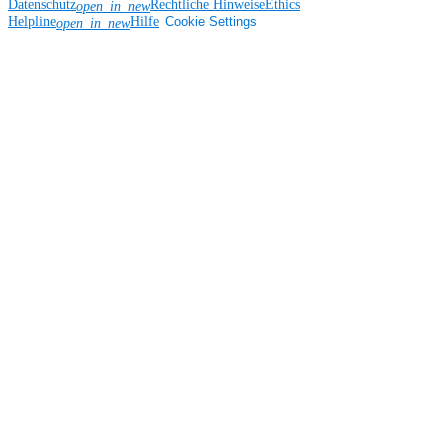
Datenschutz
Rechtliche Hinweise
Ethics
open_in_new
Helpline
Hilfe
Cookie Settings
open_in_new