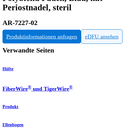
Periostnadel, steril
AR-7227-02
Produktinformationen anfragen
eDFU ansehen
Verwandte Seiten
Hüfte
®
®
FiberWire
und TigerWire
Produkt
Ellenbogen