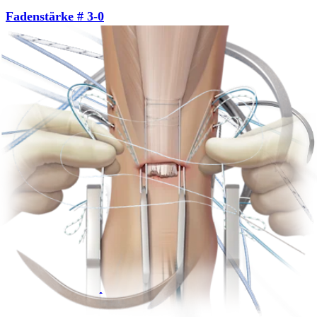
Fadenstärke # 3-0
Produkt
Hand & Handgelenk
®
®
FiberWire
und TigerWire
Produkt
Fuß & Sprunggelenk
®
FiberWire
-Nahttechnik zur Versorgung von
Achillessehnenrupturen