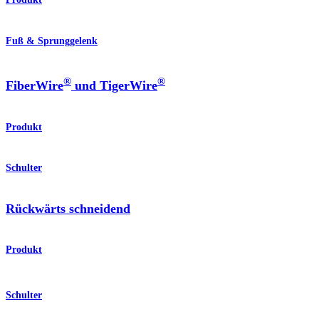
Fuß & Sprunggelenk
®
®
FiberWire
und TigerWire
Produkt
Schulter
Rückwärts schneidend
Produkt
Schulter