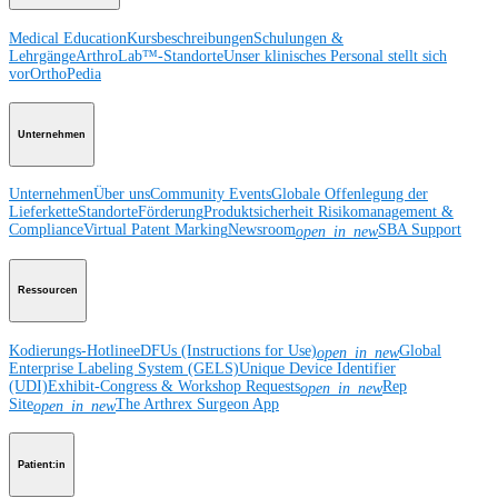
Medical Education
Kursbeschreibungen
Schulungen &
Lehrgänge
ArthroLab™-Standorte
Unser klinisches Personal stellt sich
vor
OrthoPedia
Unternehmen
Unternehmen
Über uns
Community Events
Globale Offenlegung der
Lieferkette
Standorte
Förderung
Produktsicherheit
Risikomanagement &
Compliance
Virtual Patent Marking
Newsroom
SBA Support
open_in_new
Ressourcen
Kodierungs-Hotline
eDFUs (Instructions for Use)
Global
open_in_new
Enterprise Labeling System (GELS)
Unique Device Identifier
(UDI)
Exhibit-Congress & Workshop Requests
Rep
open_in_new
Site
The Arthrex Surgeon App
open_in_new
Patient:in