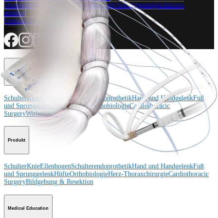
Veranstaltungen, Lab-Vorführungen und Schulungsmöglichkeiten
ansehen
Unseren Newsletter abonnieren
Besuchen Sie uns
Operationsverfahren
Schulter
Knie
Ellenbogen
Schulterendoprothetik
Hand und Handgelenk
Fuß
und Sprunggelenk
Trauma
Hüfte
Orthobiologie
Cardiothoracic
Surgery
Wirbelsäule
Produkt
Schulter
Knie
Ellenbogen
Schulterendoprothetik
Hand und Handgelenk
Fuß
und Sprunggelenk
Hüfte
Orthobiologie
Herz-Thoraxchirurgie
Cardiothoracic
Surgery
Bildgebung & Resektion
Medical Education