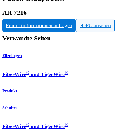
AR-7216
Produktinformationen anfragen
eDFU ansehen
Verwandte Seiten
Ellenbogen
®
®
FiberWire
und TigerWire
Produkt
Schulter
®
®
FiberWire
und TigerWire