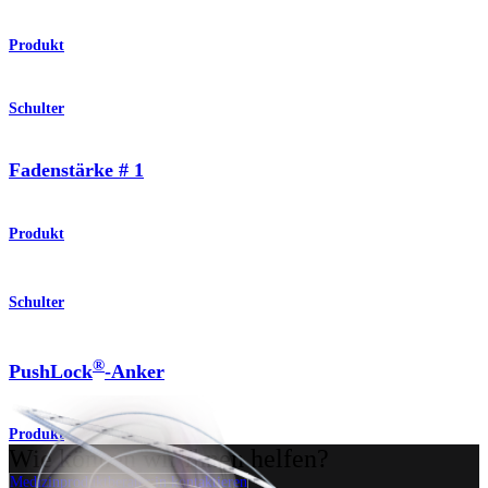
Produkt
Schulter
Fadenstärke # 1
Produkt
Schulter
®
PushLock
-Anker
Produkt
Wie können wir Ihnen helfen?
Medizinproduktberater:in kontaktieren