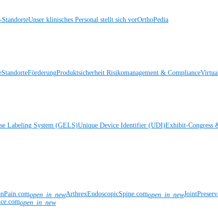
Standorte
Unser klinisches Personal stellt sich vor
OrthoPedia
e
Standorte
Förderung
Produktsicherheit
Risikomanagement & Compliance
Virtua
ise Labeling System (GELS)
Unique Device Identifier (UDI)
Exhibit-Congress 
onPain.com
ArthrexEndoscopicSpine.com
JointPreser
open_in_new
open_in_new
nce.com
open_in_new