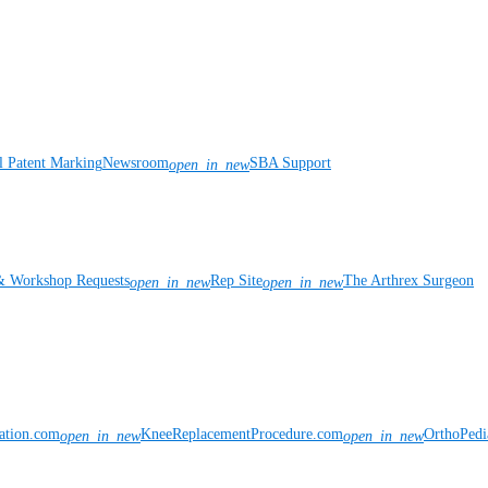
l Patent Marking
Newsroom
SBA Support
open_in_new
& Workshop Requests
Rep Site
The Arthrex Surgeon
open_in_new
open_in_new
vation.com
KneeReplacementProcedure.com
OrthoPedi
open_in_new
open_in_new