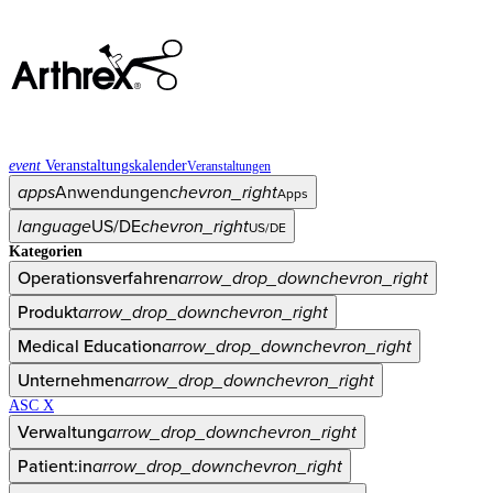
event
Veranstaltungskalender
Veranstaltungen
apps
Anwendungen
chevron_right
Apps
language
US/DE
chevron_right
US/DE
Kategorien
Operationsverfahren
arrow_drop_down
chevron_right
Produkt
arrow_drop_down
chevron_right
Medical Education
arrow_drop_down
chevron_right
Unternehmen
arrow_drop_down
chevron_right
ASC X
Verwaltung
arrow_drop_down
chevron_right
Patient:in
arrow_drop_down
chevron_right