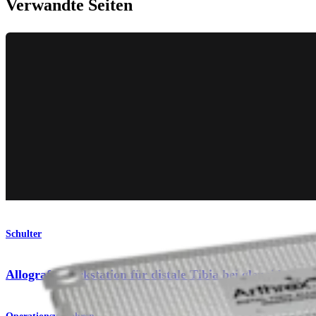
Verwandte Seiten
Schulter
Allograft-Workstation für distale Tibia bei glenoidalem