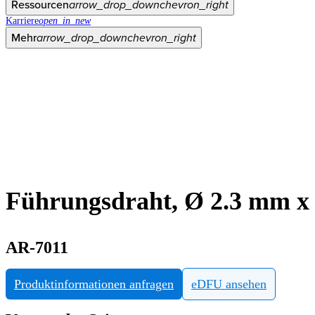
Ressourcen
arrow_drop_down
chevron_right
Karriere
open_in_new
Mehr
arrow_drop_down
chevron_right
Führungsdraht, Ø 2.3 mm x
AR-7011
Produktinformationen anfragen
eDFU ansehen