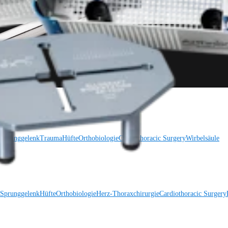
 Sprunggelenk
Trauma
Hüfte
Orthobiologie
Cardiothoracic Surgery
Wirbelsäule
 Sprunggelenk
Hüfte
Orthobiologie
Herz-Thoraxchirurgie
Cardiothoracic Surgery