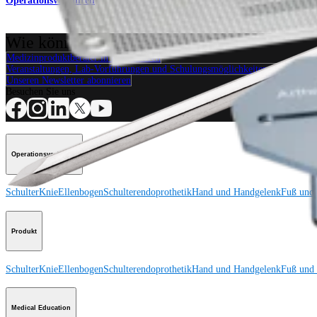
Operationsverfahren
Wie können wir Ihnen helfen?
Medizinproduktberater:in kontaktieren
Veranstaltungen, Lab-Vorführungen und Schulungsmöglichkeiten ansehen
Unseren Newsletter abonnieren
Besuchen Sie uns
Operationsverfahren
Schulter
Knie
Ellenbogen
Schulterendoprothetik
Hand und Handgelenk
Fuß und
Produkt
Schulter
Knie
Ellenbogen
Schulterendoprothetik
Hand und Handgelenk
Fuß und
Medical Education