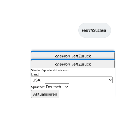
search
Suchen
chevron_left
Zurück
Anwendungen
chevron_left
Zurück
Vet Systems
OrthoPedia Patient
SAP
Standort/Sprache aktualisieren
Land
Supplier Portal
Synergy-Bildgebung und -Resektion
Sprache*
Aktualisieren