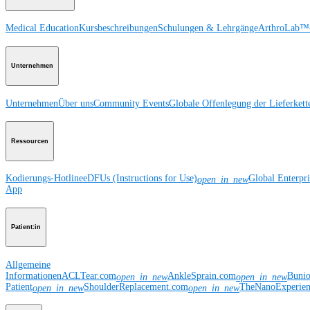
Medical Education
Kursbeschreibungen
Schulungen & Lehrgänge
ArthroLab™-
Unternehmen
Unternehmen
Über uns
Community Events
Globale Offenlegung der Lieferkett
Ressourcen
Kodierungs-Hotline
eDFUs (Instructions for Use)
Global Enterpr
open_in_new
App
Patient:in
Allgemeine
Informationen
ACLTear.com
AnkleSprain.com
Buni
open_in_new
open_in_new
Patient
ShoulderReplacement.com
TheNanoExperie
open_in_new
open_in_new