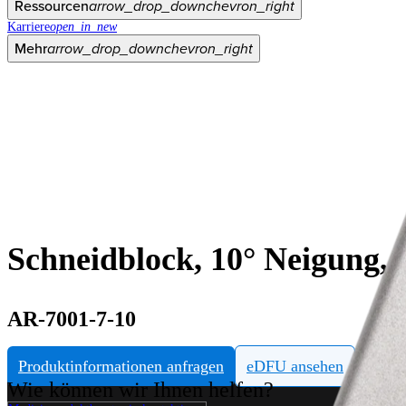
Ressourcen
arrow_drop_down
chevron_right
Karriere
open_in_new
Mehr
arrow_drop_down
chevron_right
Schneidblock, 10° Neigung,
AR-7001-7-10
Produktinformationen anfragen
eDFU ansehen
Wie können wir Ihnen helfen?