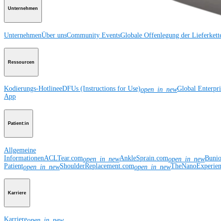
Unternehmen
Unternehmen
Über uns
Community Events
Globale Offenlegung der Lieferkett
Ressourcen
Kodierungs-Hotline
eDFUs (Instructions for Use)
Global Enterpr
open_in_new
App
Patient:in
Allgemeine
Informationen
ACLTear.com
AnkleSprain.com
Buni
open_in_new
open_in_new
Patient
ShoulderReplacement.com
TheNanoExperie
open_in_new
open_in_new
Karriere
Karriere
open_in_new