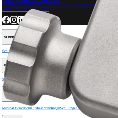
Medizinproduktberater:in kontaktieren
Veranstaltungen, Lab-Vorführungen und Schulungsmöglichkeiten ansehen
Unseren Newsletter abonnieren
Besuchen Sie uns
Operationsverfahren
Schulter
Knie
Ellenbogen
Schulterendoprothetik
Hand und Handgelenk
Fuß und
Produkt
Schulter
Knie
Ellenbogen
Schulterendoprothetik
Hand und Handgelenk
Fuß und
Medical Education
Medical Education
Kursbeschreibungen
Schulungen & Lehrgänge
ArthroLab™-