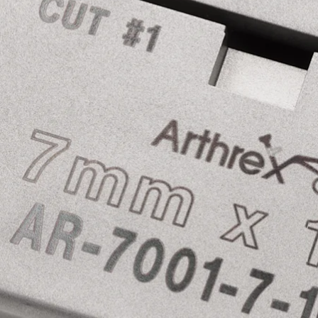
 Sprunggelenk
Trauma
Hüfte
Orthobiologie
Cardiothoracic Surgery
Wirbelsäule
 Sprunggelenk
Hüfte
Orthobiologie
Herz-Thoraxchirurgie
Cardiothoracic Surgery
Standorte
Unser klinisches Personal stellt sich vor
OrthoPedia