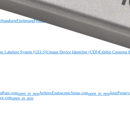
e
Standorte
Förderung
Produktsicherheit
Risikomanagement & Compliance
Virtua
ise Labeling System (GELS)
Unique Device Identifier (UDI)
Exhibit-Congress 
onPain.com
ArthrexEndoscopicSpine.com
JointPreser
open_in_new
open_in_new
nce.com
open_in_new