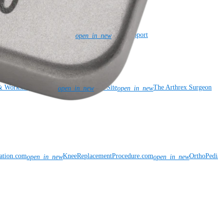
l Patent Marking
Newsroom
SBA Support
open_in_new
& Workshop Requests
Rep Site
The Arthrex Surgeon
open_in_new
open_in_new
vation.com
KneeReplacementProcedure.com
OrthoPedi
open_in_new
open_in_new