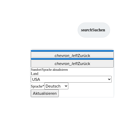
search
Suchen
chevron_left
Zurück
Anwendungen
chevron_left
Zurück
Vet Systems
OrthoPedia Patient
SAP
Standort/Sprache aktualisieren
Land
Supplier Portal
Synergy-Bildgebung und -Resektion
Sprache*
Aktualisieren