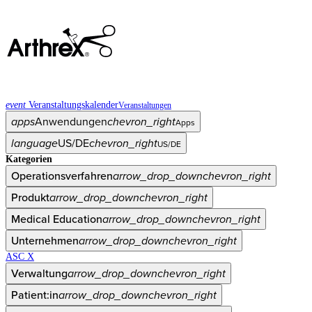
event
Veranstaltungskalender
Veranstaltungen
apps
Anwendungen
chevron_right
Apps
language
US/DE
chevron_right
US/DE
Kategorien
Operationsverfahren
arrow_drop_down
chevron_right
Produkt
arrow_drop_down
chevron_right
Medical Education
arrow_drop_down
chevron_right
Unternehmen
arrow_drop_down
chevron_right
ASC X
Verwaltung
arrow_drop_down
chevron_right
Patient:in
arrow_drop_down
chevron_right