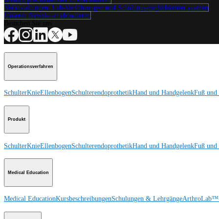
Veranstaltungen, Lab-Vorführungen und Schulungsmöglichkeiten ansehen
Unseren Newsletter abonnieren
Besuchen Sie uns
Operationsverfahren
Schulter
Knie
Ellenbogen
Schulterendoprothetik
Hand und Handgelenk
Fuß und
Produkt
Schulter
Knie
Ellenbogen
Schulterendoprothetik
Hand und Handgelenk
Fuß und
Medical Education
Medical Education
Kursbeschreibungen
Schulungen & Lehrgänge
ArthroLab™-