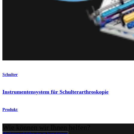
Schulter
Instrumentensystem für Schulterarthroskopie
Produkt
Wie können wir Ihnen helfen?
Medizinproduktberater:in kontaktieren