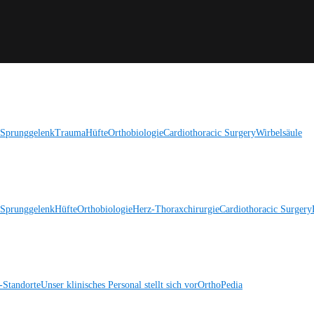
 Sprunggelenk
Trauma
Hüfte
Orthobiologie
Cardiothoracic Surgery
Wirbelsäule
 Sprunggelenk
Hüfte
Orthobiologie
Herz-Thoraxchirurgie
Cardiothoracic Surgery
Standorte
Unser klinisches Personal stellt sich vor
OrthoPedia