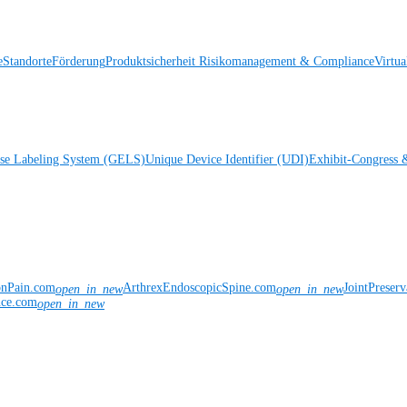
e
Standorte
Förderung
Produktsicherheit
Risikomanagement & Compliance
Virtua
ise Labeling System (GELS)
Unique Device Identifier (UDI)
Exhibit-Congress 
onPain.com
ArthrexEndoscopicSpine.com
JointPreser
open_in_new
open_in_new
nce.com
open_in_new