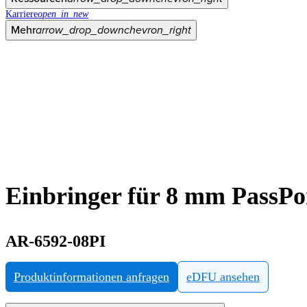
Karriere
open_in_new
Mehr
arrow_drop_down
chevron_right
Einbringer für 8 mm PassPo
AR-6592-08PI
Produktinformationen anfragen
eDFU ansehen