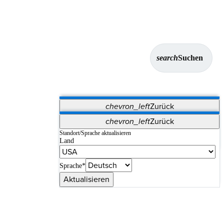
search
Suchen
chevron_left
Zurück
Anwendungen
chevron_left
Zurück
Vet Systems
OrthoPedia Patient
SAP
Standort/Sprache aktualisieren
Land
Supplier Portal
Synergy-Bildgebung und -Resektion
Sprache*
Aktualisieren