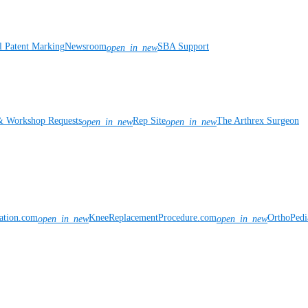
l Patent Marking
Newsroom
SBA Support
open_in_new
& Workshop Requests
Rep Site
The Arthrex Surgeon
open_in_new
open_in_new
vation.com
KneeReplacementProcedure.com
OrthoPedi
open_in_new
open_in_new