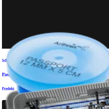
Schulter
PassPort Button™-Kanüle
Produkt