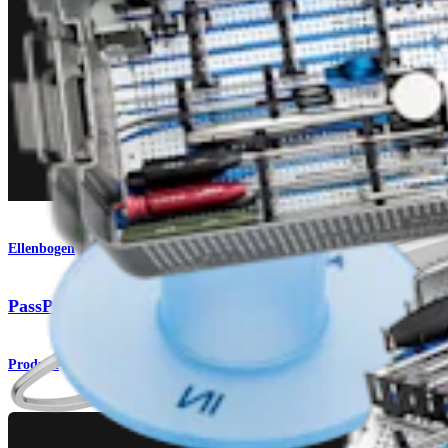
Ellenbogen
PassPort Button™-Kanüle
Produkt