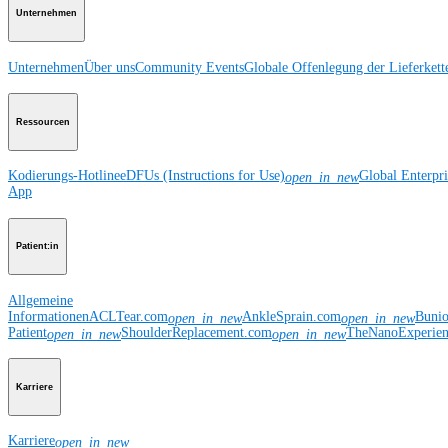
Unternehmen
Unternehmen
Über uns
Community Events
Globale Offenlegung der Lieferkett
Ressourcen
Kodierungs-Hotline
eDFUs (Instructions for Use)
Global Enterpr
open_in_new
App
Patient:in
Allgemeine
Informationen
ACLTear.com
AnkleSprain.com
Buni
open_in_new
open_in_new
Patient
ShoulderReplacement.com
TheNanoExperie
open_in_new
open_in_new
Karriere
Karriere
open_in_new