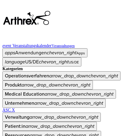
event
Veranstaltungskalender
Veranstaltungen
apps
Anwendungen
chevron_right
Apps
language
US/DE
chevron_right
US/DE
Kategorien
Operationsverfahren
arrow_drop_down
chevron_right
Produkt
arrow_drop_down
chevron_right
Medical Education
arrow_drop_down
chevron_right
Unternehmen
arrow_drop_down
chevron_right
ASC X
Verwaltung
arrow_drop_down
chevron_right
Patient:in
arrow_drop_down
chevron_right
Ressourcen
arrow_drop_down
chevron_right