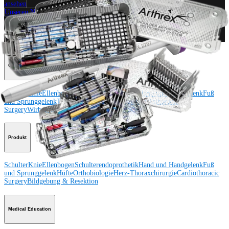
ansehen
Unseren Newsletter abonnieren
Besuchen Sie uns
Operationsverfahren
Schulter
Knie
Ellenbogen
Schulterendoprothetik
Hand und Handgelenk
Fuß
und Sprunggelenk
Trauma
Hüfte
Orthobiologie
Cardiothoracic
Surgery
Wirbelsäule
Produkt
Schulter
Knie
Ellenbogen
Schulterendoprothetik
Hand und Handgelenk
Fuß
und Sprunggelenk
Hüfte
Orthobiologie
Herz-Thoraxchirurgie
Cardiothoracic
Surgery
Bildgebung & Resektion
Medical Education