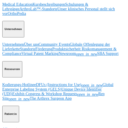
Medical Education
Kursbeschreibungen
Schulungen &
Lehrgänge
ArthroLab™-Standorte
Unser klinisches Personal stellt sich
vor
OrthoPedia
Unternehmen
Unternehmen
Über uns
Community Events
Globale Offenlegung der
Lieferkette
Standorte
Förderung
Produktsicherheit
Risikomanagement &
Compliance
Virtual Patent Marking
Newsroom
SBA Support
open_in_new
Ressourcen
Kodierungs-Hotline
eDFUs (Instructions for Use)
Global
open_in_new
Enterprise Labeling System (GELS)
Unique Device Identifier
(UDI)
Exhibit-Congress & Workshop Requests
Rep
open_in_new
Site
The Arthrex Surgeon App
open_in_new
Patient:in