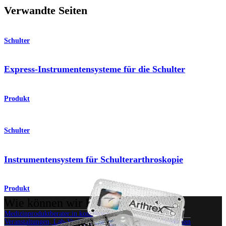
Verwandte Seiten
Schulter
Express-Instrumentensysteme für die Schulter
Produkt
Schulter
Instrumentensystem für Schulterarthroskopie
Produkt
Wie können wir Ihnen helfen?
Medizinproduktberater:in kontaktieren
Veranstaltungen, Lab-Vorführungen und Schulungsmöglichkeiten