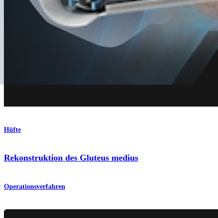
Hüfte
Rekonstruktion des Gluteus medius
Operationsverfahren