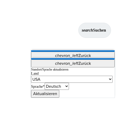
search
Suchen
chevron_left
Zurück
Anwendungen
chevron_left
Zurück
Vet Systems
OrthoPedia Patient
SAP
Standort/Sprache aktualisieren
Land
Supplier Portal
Synergy-Bildgebung und -Resektion
Sprache*
Aktualisieren