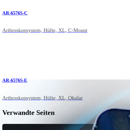
AR-6576S-C
Arthroskopsystem, Hüfte, XL, C-Mount
AR-6576S-E
Arthroskopsystem, Hüfte, XL, Okular
Verwandte Seiten