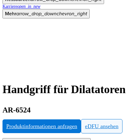
Karriere
open_in_new
Mehr
arrow_drop_down
chevron_right
Handgriff für Dilatatoren
AR-6524
Produktinformationen anfragen
eDFU ansehen