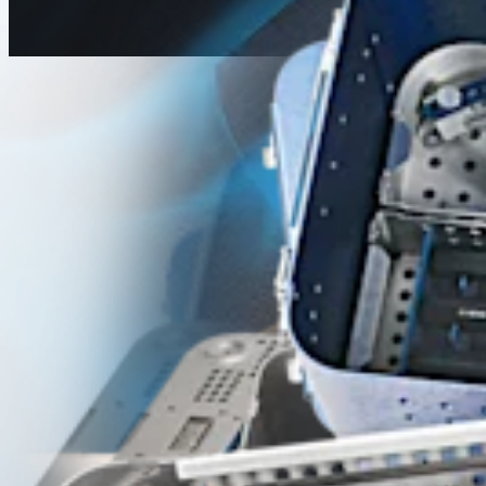
Schulter
Knotless SutureTak® -Anker-Technik – Anterior
Operationsverfahren