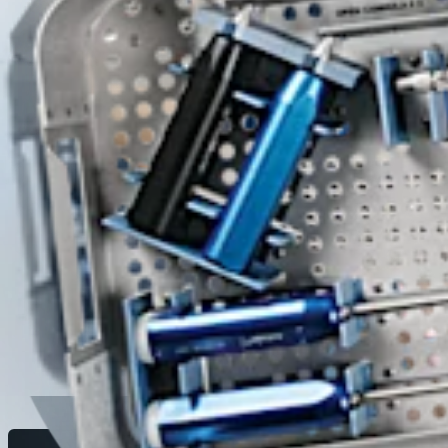
Schulter
Knotless SutureTak® -Anker Technik – Posterior
Operationsverfahren