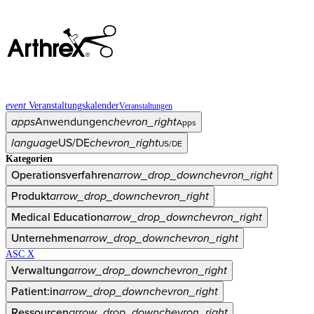
event
Veranstaltungskalender
Veranstaltungen
apps
Anwendungen
chevron_right
Apps
language
US/DE
chevron_right
US/DE
Kategorien
Operationsverfahren
arrow_drop_down
chevron_right
Produkt
arrow_drop_down
chevron_right
Medical Education
arrow_drop_down
chevron_right
Unternehmen
arrow_drop_down
chevron_right
ASC X
Verwaltung
arrow_drop_down
chevron_right
Patient:in
arrow_drop_down
chevron_right
Ressourcen
arrow_drop_down
chevron_right