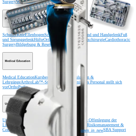
Surgery
Wirbelsäule
Produkt
Schulter
Knie
Ellenbogen
Schulterendoprothetik
Hand und Handgelenk
Fuß
und Sprunggelenk
Hüfte
Orthobiologie
Herz-Thoraxchirurgie
Cardiothoracic
Surgery
Bildgebung & Resektion
Medical Education
Medical Education
Kursbeschreibungen
Schulungen &
Lehrgänge
ArthroLab™-Standorte
Unser klinisches Personal stellt sich
vor
OrthoPedia
Unternehmen
Unternehmen
Über uns
Community Events
Globale Offenlegung der
Lieferkette
Standorte
Förderung
Produktsicherheit
Risikomanagement &
Compliance
Virtual Patent Marking
Newsroom
SBA Support
open_in_new