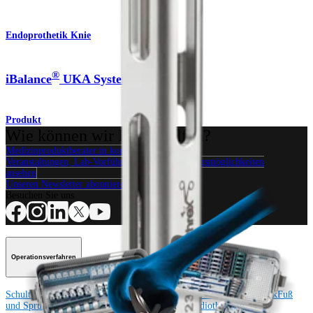
Endoprothetik Knie
®
iBalance
UKA System
Produkt
Wie können wir Ihnen helfen?
Medizinproduktberater:in kontaktieren
Veranstaltungen, Lab-Vorführungen und Schulungsmöglichkeiten
ansehen
Unseren Newsletter abonnieren
Besuchen Sie uns
Operationsverfahren
Schulter
Knie
Ellenbogen
Schulterendoprothetik
Hand und Handgelenk
Fuß
und Sprunggelenk
Trauma
Hüfte
Orthobiologie
Cardiothoracic