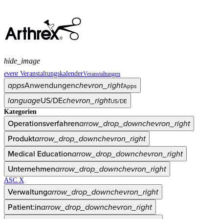
hide_image
event
Veranstaltungskalender
Veranstaltungen
apps
Anwendungen
chevron_right
Apps
language
US/DE
chevron_right
US/DE
Kategorien
Operationsverfahren
arrow_drop_down
chevron_right
Produkt
arrow_drop_down
chevron_right
Medical Education
arrow_drop_down
chevron_right
Unternehmen
arrow_drop_down
chevron_right
ASC X
Verwaltung
arrow_drop_down
chevron_right
Patient:in
arrow_drop_down
chevron_right