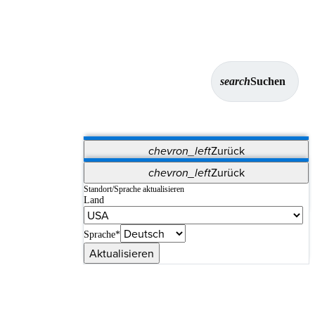
search
Suchen
chevron_left
Zurück
Anwendungen
chevron_left
Zurück
Vet Systems
OrthoPedia Patient
SAP
Standort/Sprache aktualisieren
Land
Supplier Portal
Synergy-Bildgebung und -Resektion
Sprache*
Aktualisieren