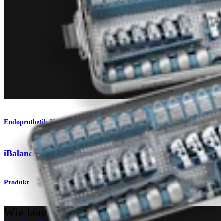
Endoprothetik Knie
®
iBalance
UKA System
Produkt
Wie können wir Ihnen helfen?