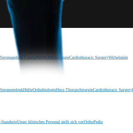
 Sprunggelenk
Trauma
Hüfte
Orthobiologie
Cardiothoracic Surgery
Wirbelsäule
 Sprunggelenk
Hüfte
Orthobiologie
Herz-Thoraxchirurgie
Cardiothoracic Surgery
Standorte
Unser klinisches Personal stellt sich vor
OrthoPedia