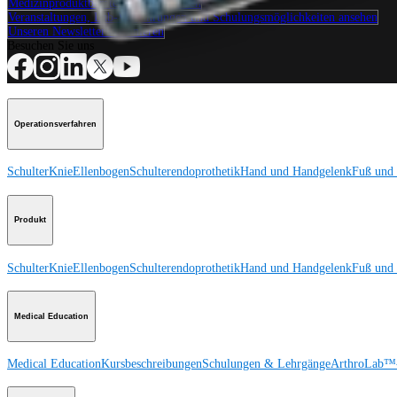
Medizinproduktberater:in kontaktieren
Veranstaltungen, Lab-Vorführungen und Schulungsmöglichkeiten ansehen
Unseren Newsletter abonnieren
Besuchen Sie uns
Operationsverfahren
Schulter
Knie
Ellenbogen
Schulterendoprothetik
Hand und Handgelenk
Fuß und
Produkt
Schulter
Knie
Ellenbogen
Schulterendoprothetik
Hand und Handgelenk
Fuß und
Medical Education
Medical Education
Kursbeschreibungen
Schulungen & Lehrgänge
ArthroLab™-