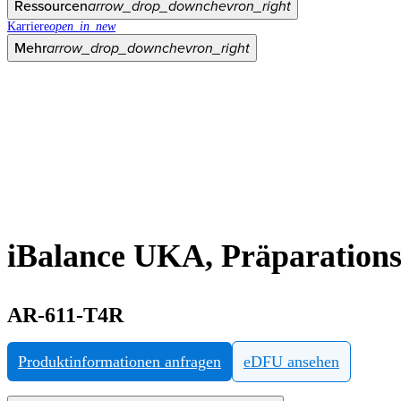
Ressourcen
arrow_drop_down
chevron_right
Karriere
open_in_new
Mehr
arrow_drop_down
chevron_right
iBalance UKA, Präparationsl
AR-611-T4R
Produktinformationen anfragen
eDFU ansehen