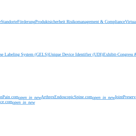
e
Standorte
Förderung
Produktsicherheit
Risikomanagement & Compliance
Virtua
ise Labeling System (GELS)
Unique Device Identifier (UDI)
Exhibit-Congress 
onPain.com
ArthrexEndoscopicSpine.com
JointPreser
open_in_new
open_in_new
nce.com
open_in_new