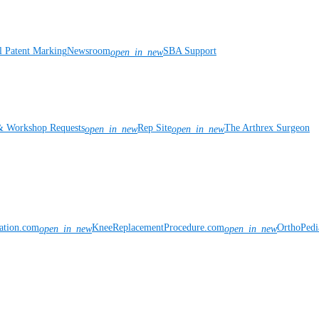
l Patent Marking
Newsroom
SBA Support
open_in_new
& Workshop Requests
Rep Site
The Arthrex Surgeon
open_in_new
open_in_new
vation.com
KneeReplacementProcedure.com
OrthoPedi
open_in_new
open_in_new