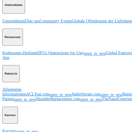
Unternehmen
Unternehmen
Über uns
Community Events
Globale Offenlegung der Lieferkett
Ressourcen
Kodierungs-Hotline
eDFUs (Instructions for Use)
Global Enterpr
open_in_new
App
Patient:in
Allgemeine
Informationen
ACLTear.com
AnkleSprain.com
Buni
open_in_new
open_in_new
Patient
ShoulderReplacement.com
TheNanoExperie
open_in_new
open_in_new
Karriere
Karriere
open_in_new