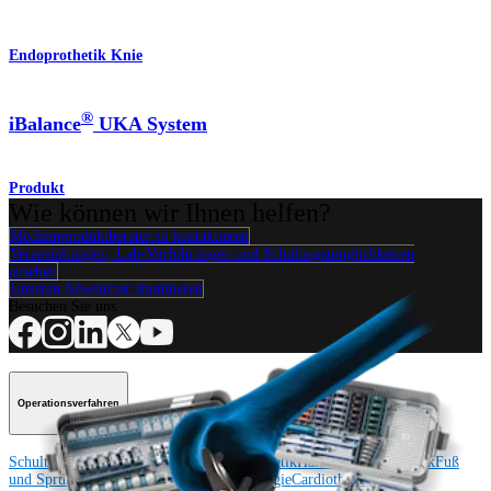
Endoprothetik Knie
®
iBalance
UKA System
Produkt
Wie können wir Ihnen helfen?
Medizinproduktberater:in kontaktieren
Veranstaltungen, Lab-Vorführungen und Schulungsmöglichkeiten
ansehen
Unseren Newsletter abonnieren
Besuchen Sie uns
Operationsverfahren
Schulter
Knie
Ellenbogen
Schulterendoprothetik
Hand und Handgelenk
Fuß
und Sprunggelenk
Trauma
Hüfte
Orthobiologie
Cardiothoracic