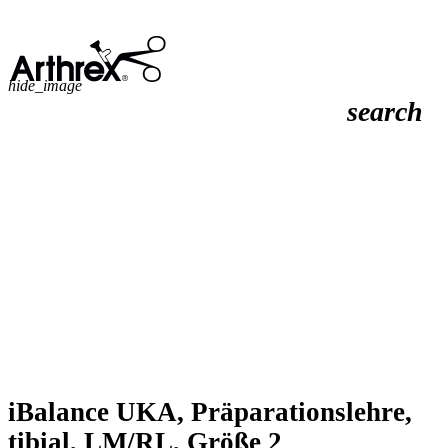
hide_image
search
iBalance UKA, Präparationslehre,
tibial, LM/RL, Größe 2