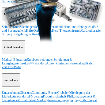
Surgery
Wirbelsäule
Produkt
Schulter
Knie
Ellenbogen
Schulterendoprothetik
Hand und Handgelenk
Fuß
und Sprunggelenk
Hüfte
Orthobiologie
Herz-Thoraxchirurgie
Cardiothoracic
Surgery
Bildgebung & Resektion
Medical Education
Medical Education
Kursbeschreibungen
Schulungen &
Lehrgänge
ArthroLab™-Standorte
Unser klinisches Personal stellt sich
vor
OrthoPedia
Unternehmen
Unternehmen
Über uns
Community Events
Globale Offenlegung der
Lieferkette
Standorte
Förderung
Produktsicherheit
Risikomanagement &
Compliance
Virtual Patent Marking
Newsroom
SBA Support
open_in_new