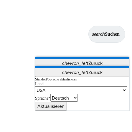
search
Suchen
chevron_left
Zurück
Anwendungen
chevron_left
Zurück
Vet Systems
OrthoPedia Patient
SAP
Standort/Sprache aktualisieren
Land
Supplier Portal
Synergy-Bildgebung und -Resektion
Sprache*
Aktualisieren