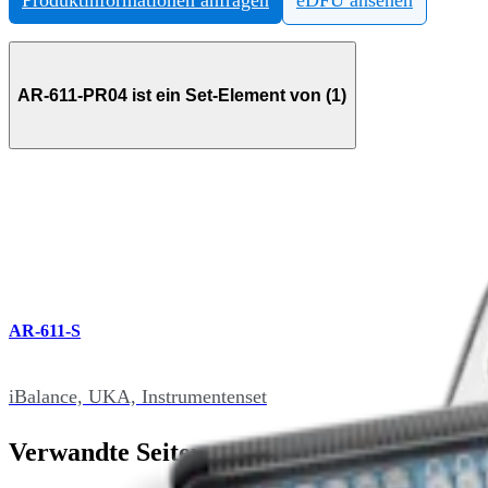
AR-611-PR04 ist ein Set-Element von (1)
AR-611-S
iBalance, UKA, Instrumentenset
Verwandte Seiten