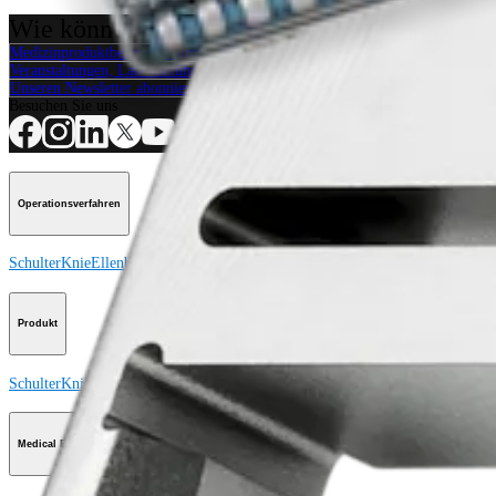
Wie können wir Ihnen helfen?
Medizinproduktberater:in kontaktieren
Veranstaltungen, Lab-Vorführungen und Schulungsmöglichkeiten ansehen
Unseren Newsletter abonnieren
Besuchen Sie uns
Operationsverfahren
Schulter
Knie
Ellenbogen
Schulterendoprothetik
Hand und Handgelenk
Fuß und
Produkt
Schulter
Knie
Ellenbogen
Schulterendoprothetik
Hand und Handgelenk
Fuß und
Medical Education