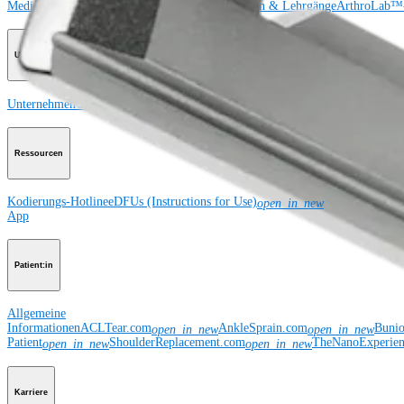
Medical Education
Kursbeschreibungen
Schulungen & Lehrgänge
ArthroLab™-
Unternehmen
Unternehmen
Über uns
Community Events
Globale Offenlegung der Lieferkett
Ressourcen
Kodierungs-Hotline
eDFUs (Instructions for Use)
Global Enterpr
open_in_new
App
Patient:in
Allgemeine
Informationen
ACLTear.com
AnkleSprain.com
Buni
open_in_new
open_in_new
Patient
ShoulderReplacement.com
TheNanoExperie
open_in_new
open_in_new
Karriere