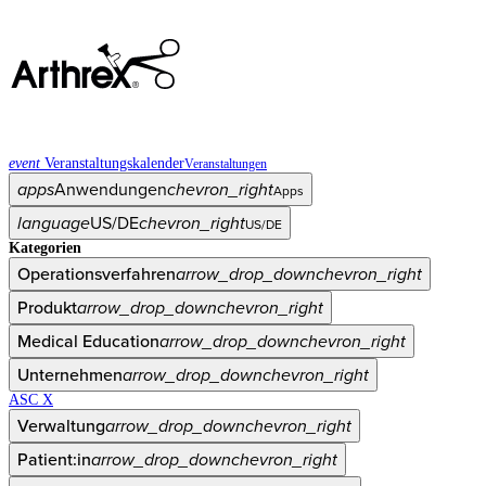
event
Veranstaltungskalender
Veranstaltungen
apps
Anwendungen
chevron_right
Apps
language
US/DE
chevron_right
US/DE
Kategorien
Operationsverfahren
arrow_drop_down
chevron_right
Produkt
arrow_drop_down
chevron_right
Medical Education
arrow_drop_down
chevron_right
Unternehmen
arrow_drop_down
chevron_right
ASC X
Verwaltung
arrow_drop_down
chevron_right
Patient:in
arrow_drop_down
chevron_right