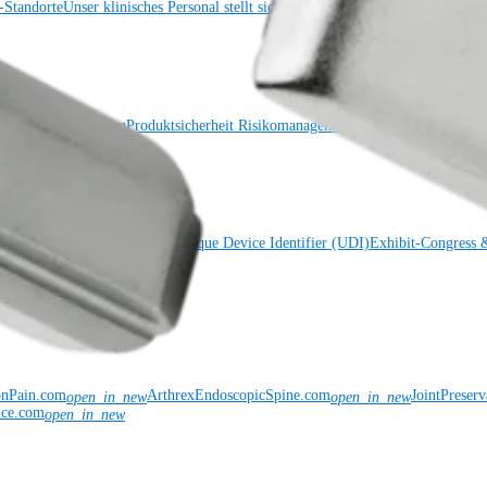
Standorte
Unser klinisches Personal stellt sich vor
OrthoPedia
e
Standorte
Förderung
Produktsicherheit
Risikomanagement & Compliance
Virtua
ise Labeling System (GELS)
Unique Device Identifier (UDI)
Exhibit-Congress 
onPain.com
ArthrexEndoscopicSpine.com
JointPreser
open_in_new
open_in_new
nce.com
open_in_new