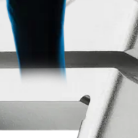
 Sprunggelenk
Trauma
Hüfte
Orthobiologie
Cardiothoracic Surgery
Wirbelsäule
 Sprunggelenk
Hüfte
Orthobiologie
Herz-Thoraxchirurgie
Cardiothoracic Surgery