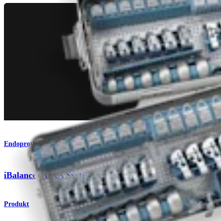
Endoprothetik Knie
®
iBalance
UKA System
Produkt