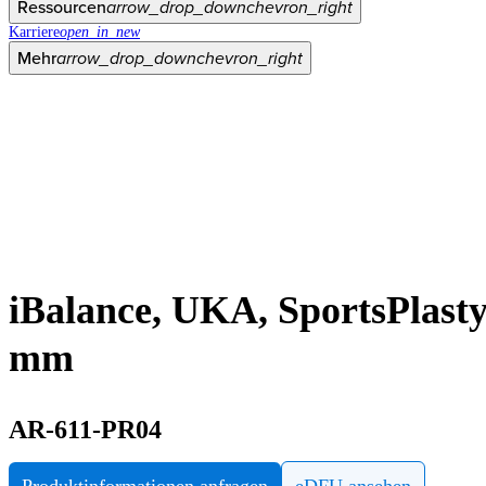
Ressourcen
arrow_drop_down
chevron_right
Karriere
open_in_new
Mehr
arrow_drop_down
chevron_right
iBalance, UKA, SportsPlasty,
mm
AR-611-PR04
Produktinformationen anfragen
eDFU ansehen