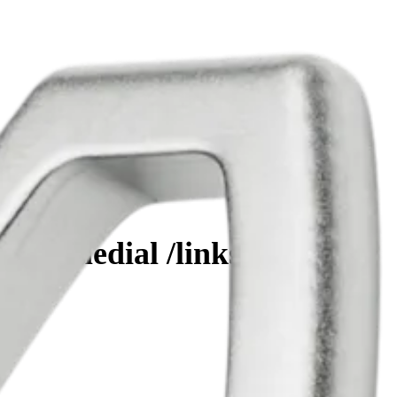
hts medial /links lateral, 4