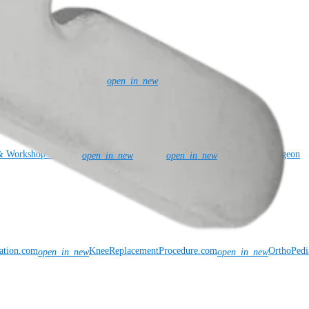
l Patent Marking
Newsroom
SBA Support
open_in_new
& Workshop Requests
Rep Site
The Arthrex Surgeon
open_in_new
open_in_new
vation.com
KneeReplacementProcedure.com
OrthoPedi
open_in_new
open_in_new