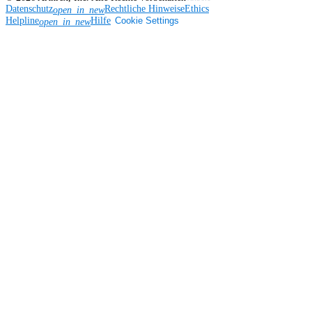
Datenschutz
Rechtliche Hinweise
Ethics
open_in_new
Helpline
Hilfe
Cookie Settings
open_in_new