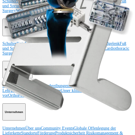
Schulter
Knie
Ellenbogen
Schulterendoprothetik
Hand und Handgelenk
Fuß
und Sprunggelenk
Trauma
Hüfte
Orthobiologie
Cardiothoracic
Surgery
Wirbelsäule
Produkt
Schulter
Knie
Ellenbogen
Schulterendoprothetik
Hand und Handgelenk
Fuß
und Sprunggelenk
Hüfte
Orthobiologie
Herz-Thoraxchirurgie
Cardiothoracic
Surgery
Bildgebung & Resektion
Medical Education
Medical Education
Kursbeschreibungen
Schulungen &
Lehrgänge
ArthroLab™-Standorte
Unser klinisches Personal stellt sich
vor
OrthoPedia
Unternehmen
Unternehmen
Über uns
Community Events
Globale Offenlegung der
Lieferkette
Standorte
Förderung
Produktsicherheit
Risikomanagement &