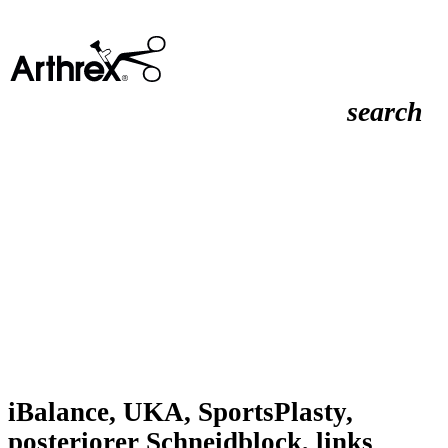
search
iBalance, UKA, SportsPlasty,
posteriorer Schneidblock, links