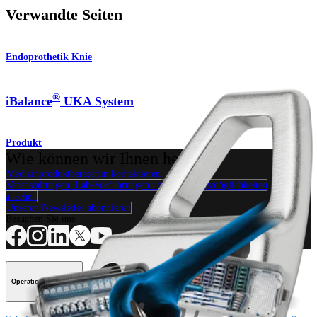
Verwandte Seiten
Endoprothetik Knie
®
iBalance
UKA System
Produkt
Wie können wir Ihnen helfen?
Medizinproduktberater:in kontaktieren
Veranstaltungen, Lab-Vorführungen und Schulungsmöglichkeiten
ansehen
Unseren Newsletter abonnieren
Besuchen Sie uns
Operationsverfahren