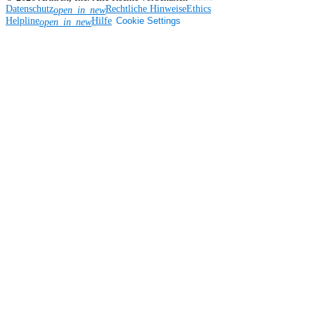
Datenschutz
Rechtliche Hinweise
Ethics
open_in_new
Helpline
Hilfe
Cookie Settings
open_in_new