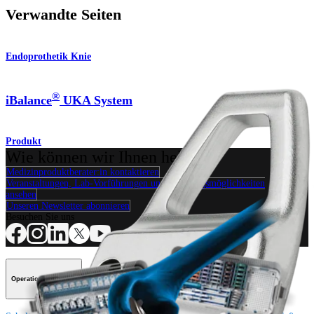
Verwandte Seiten
Endoprothetik Knie
®
iBalance
UKA System
Produkt
Wie können wir Ihnen helfen?
Medizinproduktberater:in kontaktieren
Veranstaltungen, Lab-Vorführungen und Schulungsmöglichkeiten
ansehen
Unseren Newsletter abonnieren
Besuchen Sie uns
Operationsverfahren