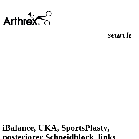
search
iBalance, UKA, SportsPlasty,
posteriorer Schneidblock, links