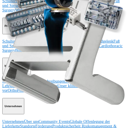
Schulter
Knie
Ellenbogen
Schulterendoprothetik
Hand und Handgelenk
Fuß
und Sprunggelenk
Trauma
Hüfte
Orthobiologie
Cardiothoracic
Surgery
Wirbelsäule
Produkt
Schulter
Knie
Ellenbogen
Schulterendoprothetik
Hand und Handgelenk
Fuß
und Sprunggelenk
Hüfte
Orthobiologie
Herz-Thoraxchirurgie
Cardiothoracic
Surgery
Bildgebung & Resektion
Medical Education
Medical Education
Kursbeschreibungen
Schulungen &
Lehrgänge
ArthroLab™-Standorte
Unser klinisches Personal stellt sich
vor
OrthoPedia
Unternehmen
Unternehmen
Über uns
Community Events
Globale Offenlegung der
Lieferkette
Standorte
Förderung
Produktsicherheit
Risikomanagement &