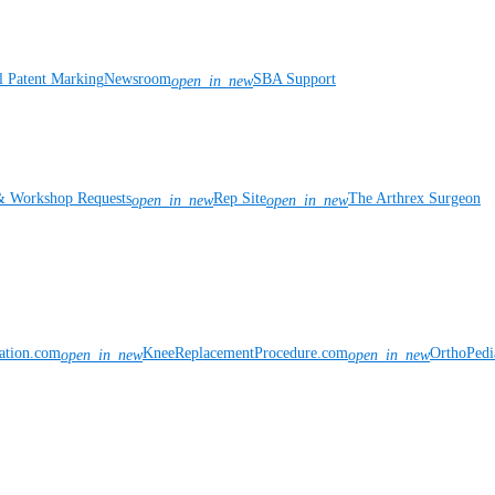
l Patent Marking
Newsroom
SBA Support
open_in_new
& Workshop Requests
Rep Site
The Arthrex Surgeon
open_in_new
open_in_new
vation.com
KneeReplacementProcedure.com
OrthoPedi
open_in_new
open_in_new