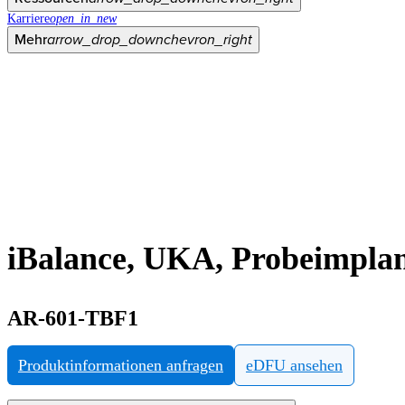
Karriere
open_in_new
Mehr
arrow_drop_down
chevron_right
iBalance, UKA, Probeimplant
AR-601-TBF1
Produktinformationen anfragen
eDFU ansehen