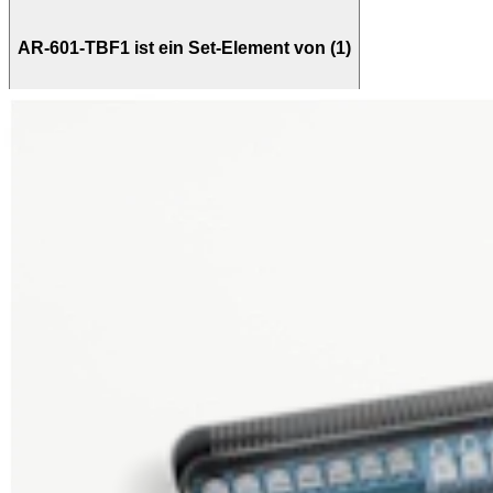
AR-601-TBF1 ist ein Set-Element von (1)
AR-611-S
iBalance, UKA, Instrumentenset
Verwandte Seiten