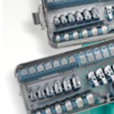
Endoprothetik Knie
®
iBalance
UKA System
Produkt
Wie können wir Ihnen helfen?