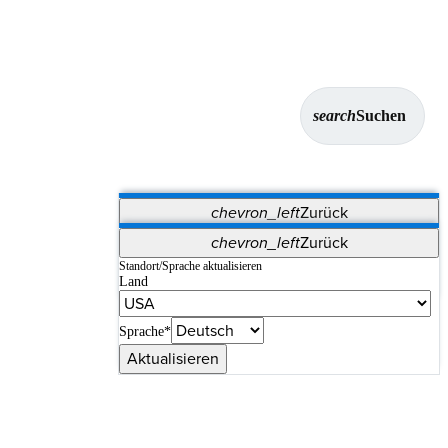
search
Suchen
chevron_left
Zurück
Anwendungen
chevron_left
Zurück
Vet Systems
OrthoPedia Patient
SAP
Standort/Sprache aktualisieren
Land
Supplier Portal
Synergy-Bildgebung und -Resektion
Sprache*
Aktualisieren