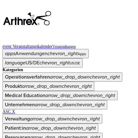
event
Veranstaltungskalender
Veranstaltungen
apps
Anwendungen
chevron_right
Apps
language
US/DE
chevron_right
US/DE
Kategorien
Operationsverfahren
arrow_drop_down
chevron_right
Produkt
arrow_drop_down
chevron_right
Medical Education
arrow_drop_down
chevron_right
Unternehmen
arrow_drop_down
chevron_right
ASC X
Verwaltung
arrow_drop_down
chevron_right
Patient:in
arrow_drop_down
chevron_right
Ressourcen
arrow_drop_down
chevron_right