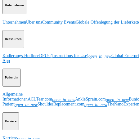
Unternehmen
Unternehmen
Über uns
Community Events
Globale Offenlegung der Lieferkett
Ressourcen
Kodierungs-Hotline
eDFUs (Instructions for Use)
Global Enterpr
open_in_new
App
Patient:in
Allgemeine
Informationen
ACLTear.com
AnkleSprain.com
Buni
open_in_new
open_in_new
Patient
ShoulderReplacement.com
TheNanoExperie
open_in_new
open_in_new
Karriere
Karriere
open_in_new