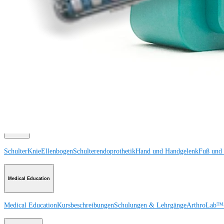
Medizinproduktberater:in kontaktieren
Veranstaltungen, Lab-Vorführungen und Schulungsmöglichkeiten ansehen
Unseren Newsletter abonnieren
Besuchen Sie uns
Operationsverfahren
Schulter
Knie
Ellenbogen
Schulterendoprothetik
Hand und Handgelenk
Fuß und
Produkt
Schulter
Knie
Ellenbogen
Schulterendoprothetik
Hand und Handgelenk
Fuß und
Medical Education
Medical Education
Kursbeschreibungen
Schulungen & Lehrgänge
ArthroLab™-