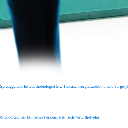
 Sprunggelenk
Trauma
Hüfte
Orthobiologie
Cardiothoracic Surgery
Wirbelsäule
 Sprunggelenk
Hüfte
Orthobiologie
Herz-Thoraxchirurgie
Cardiothoracic Surgery
Standorte
Unser klinisches Personal stellt sich vor
OrthoPedia