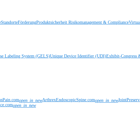
e
Standorte
Förderung
Produktsicherheit
Risikomanagement & Compliance
Virtua
ise Labeling System (GELS)
Unique Device Identifier (UDI)
Exhibit-Congress 
onPain.com
ArthrexEndoscopicSpine.com
JointPreser
open_in_new
open_in_new
nce.com
open_in_new