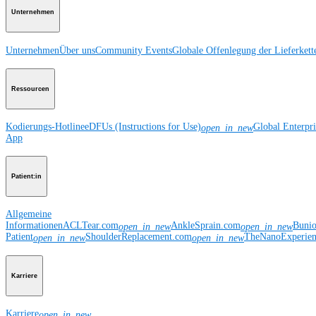
Unternehmen
Unternehmen
Über uns
Community Events
Globale Offenlegung der Lieferkett
Ressourcen
Kodierungs-Hotline
eDFUs (Instructions for Use)
Global Enterpr
open_in_new
App
Patient:in
Allgemeine
Informationen
ACLTear.com
AnkleSprain.com
Buni
open_in_new
open_in_new
Patient
ShoulderReplacement.com
TheNanoExperie
open_in_new
open_in_new
Karriere
Karriere
open_in_new