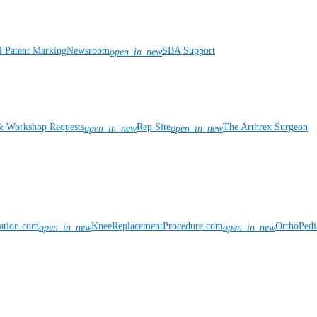
l Patent Marking
Newsroom
SBA Support
open_in_new
& Workshop Requests
Rep Site
The Arthrex Surgeon
open_in_new
open_in_new
vation.com
KneeReplacementProcedure.com
OrthoPedi
open_in_new
open_in_new