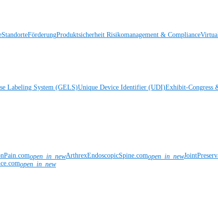
e
Standorte
Förderung
Produktsicherheit
Risikomanagement & Compliance
Virtua
ise Labeling System (GELS)
Unique Device Identifier (UDI)
Exhibit-Congress 
onPain.com
ArthrexEndoscopicSpine.com
JointPreser
open_in_new
open_in_new
nce.com
open_in_new