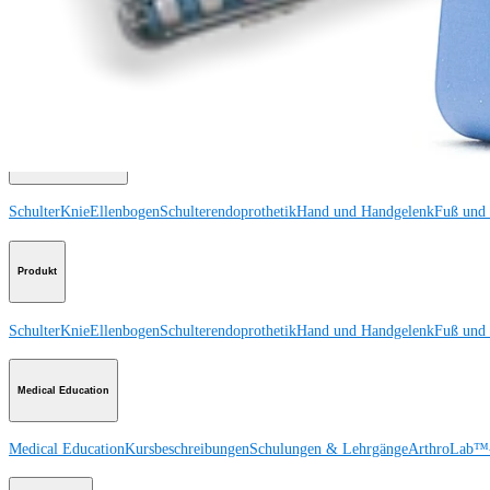
Medizinproduktberater:in kontaktieren
Veranstaltungen, Lab-Vorführungen und Schulungsmöglichkeiten ansehen
Unseren Newsletter abonnieren
Besuchen Sie uns
Operationsverfahren
Schulter
Knie
Ellenbogen
Schulterendoprothetik
Hand und Handgelenk
Fuß und
Produkt
Schulter
Knie
Ellenbogen
Schulterendoprothetik
Hand und Handgelenk
Fuß und
Medical Education
Medical Education
Kursbeschreibungen
Schulungen & Lehrgänge
ArthroLab™-