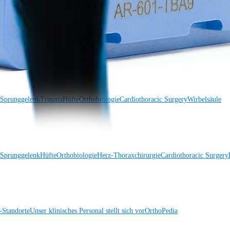
 Sprunggelenk
Trauma
Hüfte
Orthobiologie
Cardiothoracic Surgery
Wirbelsäule
 Sprunggelenk
Hüfte
Orthobiologie
Herz-Thoraxchirurgie
Cardiothoracic Surgery
Standorte
Unser klinisches Personal stellt sich vor
OrthoPedia