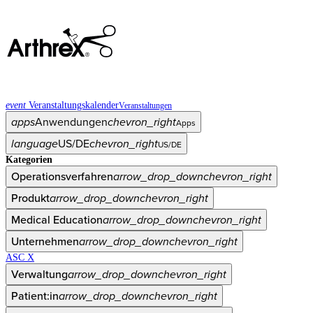
event
Veranstaltungskalender
Veranstaltungen
apps
Anwendungen
chevron_right
Apps
language
US/DE
chevron_right
US/DE
Kategorien
Operationsverfahren
arrow_drop_down
chevron_right
Produkt
arrow_drop_down
chevron_right
Medical Education
arrow_drop_down
chevron_right
Unternehmen
arrow_drop_down
chevron_right
ASC X
Verwaltung
arrow_drop_down
chevron_right
Patient:in
arrow_drop_down
chevron_right