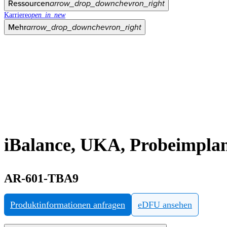
Ressourcen
arrow_drop_down
chevron_right
Karriere
open_in_new
Mehr
arrow_drop_down
chevron_right
iBalance, UKA, Probeimplant
AR-601-TBA9
Produktinformationen anfragen
eDFU ansehen