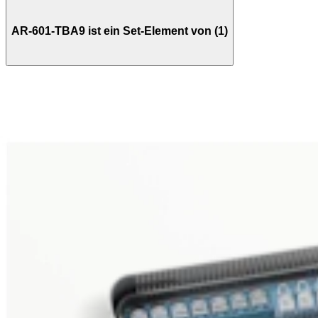
AR-601-TBA9 ist ein Set-Element von (1)
AR-611-S
iBalance, UKA, Instrumentenset
Verwandte Seiten