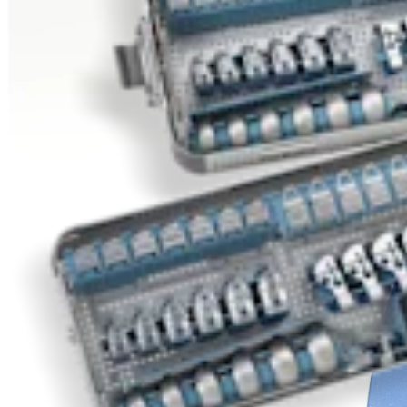
Endoprothetik Knie
®
iBalance
UKA System
Produkt
Wie können wir Ihnen helfen?