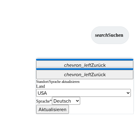
search
Suchen
chevron_left
Zurück
Anwendungen
chevron_left
Zurück
Vet Systems
OrthoPedia Patient
SAP
Standort/Sprache aktualisieren
Land
Supplier Portal
Synergy-Bildgebung und -Resektion
Sprache*
Aktualisieren