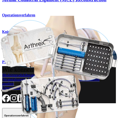
Operationsverfahren
Knie
Set für die Seitenbandrekonstruktion
Produkt
Wie können wir Ihnen helfen?
Medizinproduktberater:in kontaktieren
Veranstaltungen, Lab-Vorführungen und Schulungsmöglichkeiten
ansehen
Unseren Newsletter abonnieren
Besuchen Sie uns
Operationsverfahren