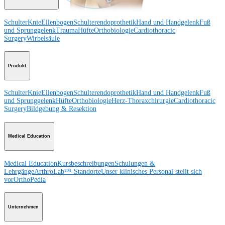
Schulter
Knie
Ellenbogen
Schulterendoprothetik
Hand und Handgelenk
Fuß
und Sprunggelenk
Trauma
Hüfte
Orthobiologie
Cardiothoracic
Surgery
Wirbelsäule
Produkt
Schulter
Knie
Ellenbogen
Schulterendoprothetik
Hand und Handgelenk
Fuß
und Sprunggelenk
Hüfte
Orthobiologie
Herz-Thoraxchirurgie
Cardiothoracic
Surgery
Bildgebung & Resektion
Medical Education
Medical Education
Kursbeschreibungen
Schulungen &
Lehrgänge
ArthroLab™-Standorte
Unser klinisches Personal stellt sich
vor
OrthoPedia
Unternehmen