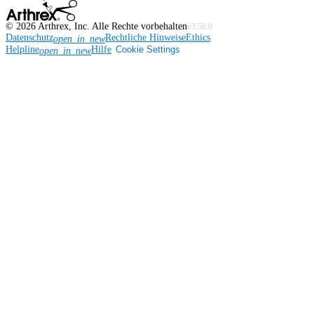
©
2026
Arthrex, Inc. Alle Rechte vorbehalten
v3.56.0
Datenschutz
Rechtliche Hinweise
Ethics
open_in_new
Helpline
Hilfe
Cookie Settings
open_in_new