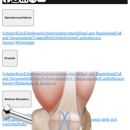
Operationsverfahren
Schulter
Knie
Ellenbogen
Schulterendoprothetik
Hand und Handgelenk
Fuß
und Sprunggelenk
Trauma
Hüfte
Orthobiologie
Cardiothoracic
Surgery
Wirbelsäule
Produkt
Schulter
Knie
Ellenbogen
Schulterendoprothetik
Hand und Handgelenk
Fuß
und Sprunggelenk
Hüfte
Orthobiologie
Herz-Thoraxchirurgie
Cardiothoracic
Surgery
Bildgebung & Resektion
Medical Education
Medical Education
Kursbeschreibungen
Schulungen &
Lehrgänge
ArthroLab™-Standorte
Unser klinisches Personal stellt sich
vor
OrthoPedia