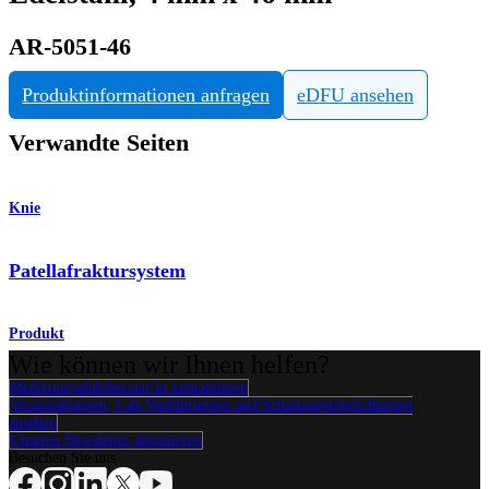
AR-5051-46
Produktinformationen anfragen
eDFU ansehen
Verwandte Seiten
Knie
Patellafraktursystem
Produkt
Wie können wir Ihnen helfen?
Medizinproduktberater:in kontaktieren
Veranstaltungen, Lab-Vorführungen und Schulungsmöglichkeiten
ansehen
Unseren Newsletter abonnieren
Besuchen Sie uns