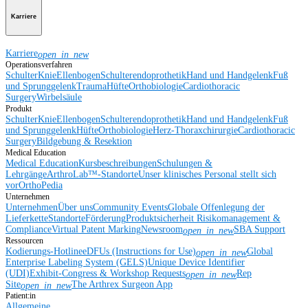
Karriere
Karriere
open_in_new
Operationsverfahren
Schulter
Knie
Ellenbogen
Schulterendoprothetik
Hand und Handgelenk
Fuß
und Sprunggelenk
Trauma
Hüfte
Orthobiologie
Cardiothoracic
Surgery
Wirbelsäule
Produkt
Schulter
Knie
Ellenbogen
Schulterendoprothetik
Hand und Handgelenk
Fuß
und Sprunggelenk
Hüfte
Orthobiologie
Herz-Thoraxchirurgie
Cardiothoracic
Surgery
Bildgebung & Resektion
Medical Education
Medical Education
Kursbeschreibungen
Schulungen &
Lehrgänge
ArthroLab™-Standorte
Unser klinisches Personal stellt sich
vor
OrthoPedia
Unternehmen
Unternehmen
Über uns
Community Events
Globale Offenlegung der
Lieferkette
Standorte
Förderung
Produktsicherheit
Risikomanagement &
Compliance
Virtual Patent Marking
Newsroom
SBA Support
open_in_new
Ressourcen
Kodierungs-Hotline
eDFUs (Instructions for Use)
Global
open_in_new
Enterprise Labeling System (GELS)
Unique Device Identifier
(UDI)
Exhibit-Congress & Workshop Requests
Rep
open_in_new
Site
The Arthrex Surgeon App
open_in_new
Patient:in
Allgemeine