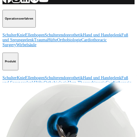
Operationsverfahren
Schulter
Knie
Ellenbogen
Schulterendoprothetik
Hand und Handgelenk
Fuß
und Sprunggelenk
Trauma
Hüfte
Orthobiologie
Cardiothoracic
Surgery
Wirbelsäule
Produkt
Schulter
Knie
Ellenbogen
Schulterendoprothetik
Hand und Handgelenk
Fuß
und Sprunggelenk
Hüfte
Orthobiologie
Herz-Thoraxchirurgie
Cardiothoracic
Surgery
Bildgebung & Resektion
Medical Education
Medical Education
Kursbeschreibungen
Schulungen &
Lehrgänge
ArthroLab™-Standorte
Unser klinisches Personal stellt sich
vor
OrthoPedia