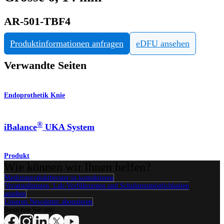
AR-501-TBF4
Produktinformationen anfragen
eDFU ansehen
Verwandte Seiten
Endoprothetik Knie
®
iBalance
UKA System
Produkt
Wie können wir Ihnen helfen?
Medizinproduktberater:in kontaktieren
Veranstaltungen, Lab-Vorführungen und Schulungsmöglichkeiten
ansehen
Unseren Newsletter abonnieren
Besuchen Sie uns