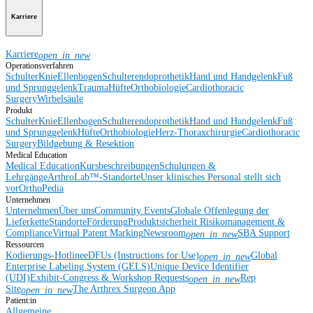
Karriere
Karriere
open_in_new
Operationsverfahren
Schulter
Knie
Ellenbogen
Schulterendoprothetik
Hand und Handgelenk
Fuß
und Sprunggelenk
Trauma
Hüfte
Orthobiologie
Cardiothoracic
Surgery
Wirbelsäule
Produkt
Schulter
Knie
Ellenbogen
Schulterendoprothetik
Hand und Handgelenk
Fuß
und Sprunggelenk
Hüfte
Orthobiologie
Herz-Thoraxchirurgie
Cardiothoracic
Surgery
Bildgebung & Resektion
Medical Education
Medical Education
Kursbeschreibungen
Schulungen &
Lehrgänge
ArthroLab™-Standorte
Unser klinisches Personal stellt sich
vor
OrthoPedia
Unternehmen
Unternehmen
Über uns
Community Events
Globale Offenlegung der
Lieferkette
Standorte
Förderung
Produktsicherheit
Risikomanagement &
Compliance
Virtual Patent Marking
Newsroom
SBA Support
open_in_new
Ressourcen
Kodierungs-Hotline
eDFUs (Instructions for Use)
Global
open_in_new
Enterprise Labeling System (GELS)
Unique Device Identifier
(UDI)
Exhibit-Congress & Workshop Requests
Rep
open_in_new
Site
The Arthrex Surgeon App
open_in_new
Patient:in
Allgemeine