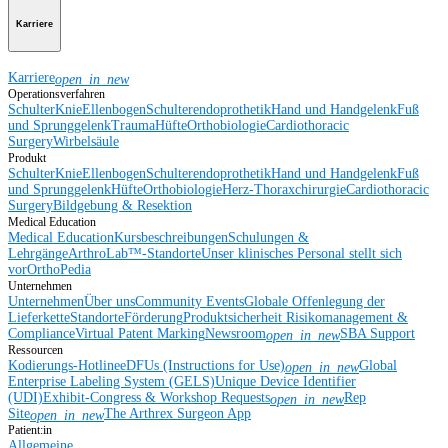
Karriere
Karriere
open_in_new
Operationsverfahren
Schulter
Knie
Ellenbogen
Schulterendoprothetik
Hand und Handgelenk
Fuß
und Sprunggelenk
Trauma
Hüfte
Orthobiologie
Cardiothoracic
Surgery
Wirbelsäule
Produkt
Schulter
Knie
Ellenbogen
Schulterendoprothetik
Hand und Handgelenk
Fuß
und Sprunggelenk
Hüfte
Orthobiologie
Herz-Thoraxchirurgie
Cardiothoracic
Surgery
Bildgebung & Resektion
Medical Education
Medical Education
Kursbeschreibungen
Schulungen &
Lehrgänge
ArthroLab™-Standorte
Unser klinisches Personal stellt sich
vor
OrthoPedia
Unternehmen
Unternehmen
Über uns
Community Events
Globale Offenlegung der
Lieferkette
Standorte
Förderung
Produktsicherheit
Risikomanagement &
Compliance
Virtual Patent Marking
Newsroom
SBA Support
open_in_new
Ressourcen
Kodierungs-Hotline
eDFUs (Instructions for Use)
Global
open_in_new
Enterprise Labeling System (GELS)
Unique Device Identifier
(UDI)
Exhibit-Congress & Workshop Requests
Rep
open_in_new
Site
The Arthrex Surgeon App
open_in_new
Patient:in
Allgemeine