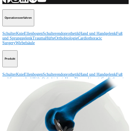
Operationsverfahren
Schulter
Knie
Ellenbogen
Schulterendoprothetik
Hand und Handgelenk
Fuß
und Sprunggelenk
Trauma
Hüfte
Orthobiologie
Cardiothoracic
Surgery
Wirbelsäule
Produkt
Schulter
Knie
Ellenbogen
Schulterendoprothetik
Hand und Handgelenk
Fuß
und Sprunggelenk
Hüfte
Orthobiologie
Herz-Thoraxchirurgie
Cardiothoracic
Surgery
Bildgebung & Resektion
Medical Education
Medical Education
Kursbeschreibungen
Schulungen &
Lehrgänge
ArthroLab™-Standorte
Unser klinisches Personal stellt sich
vor
OrthoPedia