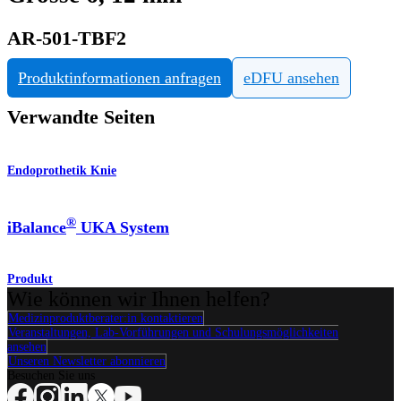
AR-501-TBF2
Produktinformationen anfragen
eDFU ansehen
Verwandte Seiten
Endoprothetik Knie
®
iBalance
UKA System
Produkt
Wie können wir Ihnen helfen?
Medizinproduktberater:in kontaktieren
Veranstaltungen, Lab-Vorführungen und Schulungsmöglichkeiten
ansehen
Unseren Newsletter abonnieren
Besuchen Sie uns