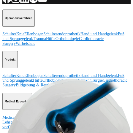
Operationsverfahren
Schulter
Knie
Ellenbogen
Schulterendoprothetik
Hand und Handgelenk
Fuß
und Sprunggelenk
Trauma
Hüfte
Orthobiologie
Cardiothoracic
Surgery
Wirbelsäule
Produkt
Schulter
Knie
Ellenbogen
Schulterendoprothetik
Hand und Handgelenk
Fuß
und Sprunggelenk
Hüfte
Orthobiologie
Herz-Thoraxchirurgie
Cardiothoracic
Surgery
Bildgebung & Resektion
Medical Education
Medical Education
Kursbeschreibungen
Schulungen &
Lehrgänge
ArthroLab™-Standorte
Unser klinisches Personal stellt sich
vor
OrthoPedia