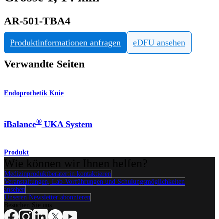
AR-501-TBA4
Produktinformationen anfragen
eDFU ansehen
Verwandte Seiten
Endoprothetik Knie
®
iBalance
UKA System
Produkt
Wie können wir Ihnen helfen?
Medizinproduktberater:in kontaktieren
Veranstaltungen, Lab-Vorführungen und Schulungsmöglichkeiten
ansehen
Unseren Newsletter abonnieren
Besuchen Sie uns