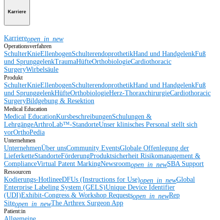
Karriere
Karriere
open_in_new
Operationsverfahren
Schulter
Knie
Ellenbogen
Schulterendoprothetik
Hand und Handgelenk
Fuß
und Sprunggelenk
Trauma
Hüfte
Orthobiologie
Cardiothoracic
Surgery
Wirbelsäule
Produkt
Schulter
Knie
Ellenbogen
Schulterendoprothetik
Hand und Handgelenk
Fuß
und Sprunggelenk
Hüfte
Orthobiologie
Herz-Thoraxchirurgie
Cardiothoracic
Surgery
Bildgebung & Resektion
Medical Education
Medical Education
Kursbeschreibungen
Schulungen &
Lehrgänge
ArthroLab™-Standorte
Unser klinisches Personal stellt sich
vor
OrthoPedia
Unternehmen
Unternehmen
Über uns
Community Events
Globale Offenlegung der
Lieferkette
Standorte
Förderung
Produktsicherheit
Risikomanagement &
Compliance
Virtual Patent Marking
Newsroom
SBA Support
open_in_new
Ressourcen
Kodierungs-Hotline
eDFUs (Instructions for Use)
Global
open_in_new
Enterprise Labeling System (GELS)
Unique Device Identifier
(UDI)
Exhibit-Congress & Workshop Requests
Rep
open_in_new
Site
The Arthrex Surgeon App
open_in_new
Patient:in
Allgemeine