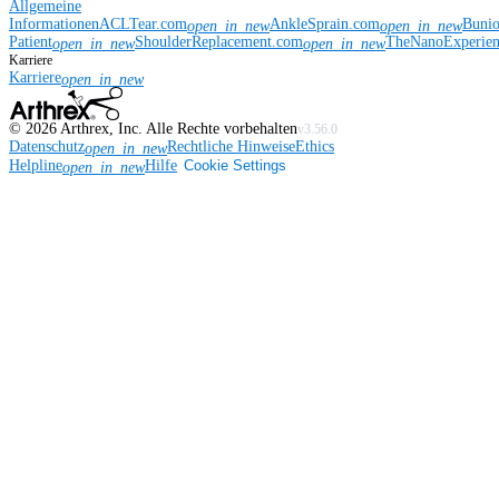
Allgemeine
Informationen
ACLTear.com
AnkleSprain.com
Buni
open_in_new
open_in_new
Patient
ShoulderReplacement.com
TheNanoExperie
open_in_new
open_in_new
Karriere
Karriere
open_in_new
©
2026
Arthrex, Inc. Alle Rechte vorbehalten
v3.56.0
Datenschutz
Rechtliche Hinweise
Ethics
open_in_new
Helpline
Hilfe
Cookie Settings
open_in_new