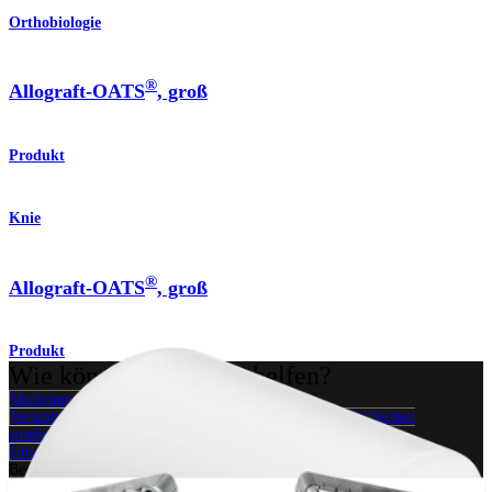
Orthobiologie
®
Allograft-OATS
, groß
Produkt
Knie
®
Allograft-OATS
, groß
Produkt
Wie können wir Ihnen helfen?
Medizinproduktberater:in kontaktieren
Veranstaltungen, Lab-Vorführungen und Schulungsmöglichkeiten
ansehen
Unseren Newsletter abonnieren
Besuchen Sie uns