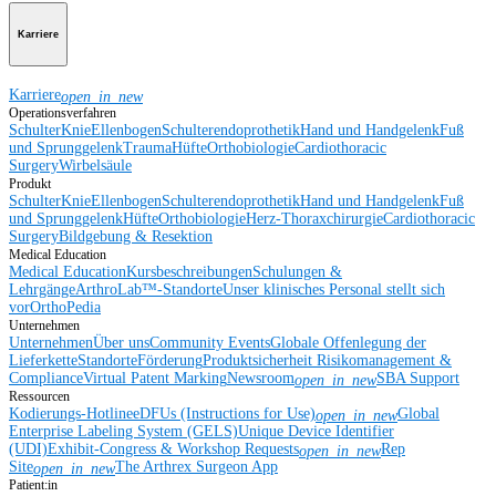
Karriere
Karriere
open_in_new
Operationsverfahren
Schulter
Knie
Ellenbogen
Schulterendoprothetik
Hand und Handgelenk
Fuß
und Sprunggelenk
Trauma
Hüfte
Orthobiologie
Cardiothoracic
Surgery
Wirbelsäule
Produkt
Schulter
Knie
Ellenbogen
Schulterendoprothetik
Hand und Handgelenk
Fuß
und Sprunggelenk
Hüfte
Orthobiologie
Herz-Thoraxchirurgie
Cardiothoracic
Surgery
Bildgebung & Resektion
Medical Education
Medical Education
Kursbeschreibungen
Schulungen &
Lehrgänge
ArthroLab™-Standorte
Unser klinisches Personal stellt sich
vor
OrthoPedia
Unternehmen
Unternehmen
Über uns
Community Events
Globale Offenlegung der
Lieferkette
Standorte
Förderung
Produktsicherheit
Risikomanagement &
Compliance
Virtual Patent Marking
Newsroom
SBA Support
open_in_new
Ressourcen
Kodierungs-Hotline
eDFUs (Instructions for Use)
Global
open_in_new
Enterprise Labeling System (GELS)
Unique Device Identifier
(UDI)
Exhibit-Congress & Workshop Requests
Rep
open_in_new
Site
The Arthrex Surgeon App
open_in_new
Patient:in