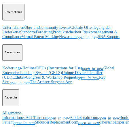
Unternehmen
Unternehmen
Über uns
Community Events
Globale Offenlegung der
Lieferkette
Standorte
Förderung
Produktsicherheit
Risikomanagement &
Compliance
Virtual Patent Marking
Newsroom
SBA Support
open_in_new
Ressourcen
Kodierungs-Hotline
eDFUs (Instructions for Use)
Global
open_in_new
Enterprise Labeling System (GELS)
Unique Device Identifier
(UDI)
Exhibit-Congress & Workshop Requests
Rep
open_in_new
Site
The Arthrex Surgeon App
open_in_new
Patient:in
Allgemeine
Informationen
ACLTear.com
AnkleSprain.com
Buni
open_in_new
open_in_new
Patient
ShoulderReplacement.com
TheNanoExperie
open_in_new
open_in_new