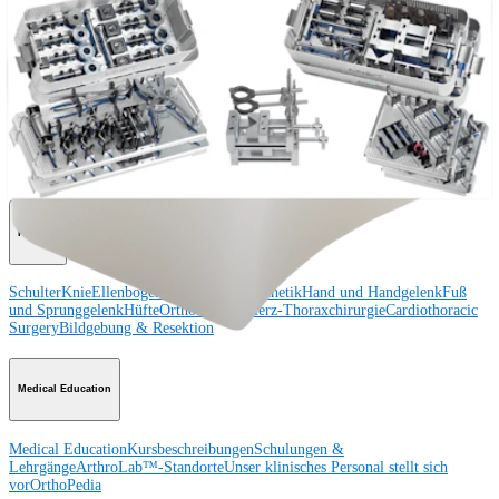
Operationsverfahren
Schulter
Knie
Ellenbogen
Schulterendoprothetik
Hand und Handgelenk
Fuß
und Sprunggelenk
Trauma
Hüfte
Orthobiologie
Cardiothoracic
Surgery
Wirbelsäule
Produkt
Schulter
Knie
Ellenbogen
Schulterendoprothetik
Hand und Handgelenk
Fuß
und Sprunggelenk
Hüfte
Orthobiologie
Herz-Thoraxchirurgie
Cardiothoracic
Surgery
Bildgebung & Resektion
Medical Education
Medical Education
Kursbeschreibungen
Schulungen &
Lehrgänge
ArthroLab™-Standorte
Unser klinisches Personal stellt sich
vor
OrthoPedia