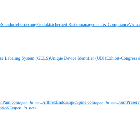
e
Standorte
Förderung
Produktsicherheit
Risikomanagement & Compliance
Virtua
ise Labeling System (GELS)
Unique Device Identifier (UDI)
Exhibit-Congress 
onPain.com
ArthrexEndoscopicSpine.com
JointPreser
open_in_new
open_in_new
nce.com
open_in_new