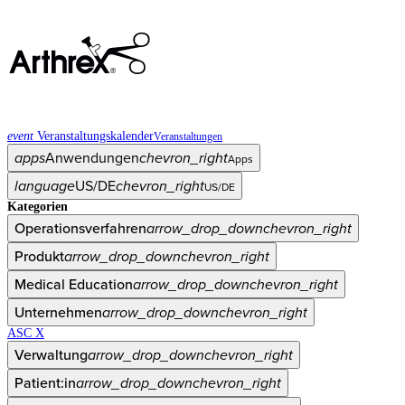
event
Veranstaltungskalender
Veranstaltungen
apps
Anwendungen
chevron_right
Apps
language
US/DE
chevron_right
US/DE
Kategorien
Operationsverfahren
arrow_drop_down
chevron_right
Produkt
arrow_drop_down
chevron_right
Medical Education
arrow_drop_down
chevron_right
Unternehmen
arrow_drop_down
chevron_right
ASC X
Verwaltung
arrow_drop_down
chevron_right
Patient:in
arrow_drop_down
chevron_right