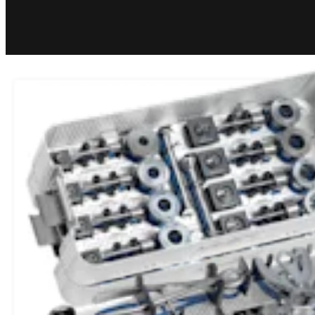
Orthobiologie
®
Allograft-OATS
, groß
Produkt