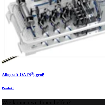
Knie
®
Allograft-OATS
, groß
Produkt
Wie können wir Ihnen helfen?