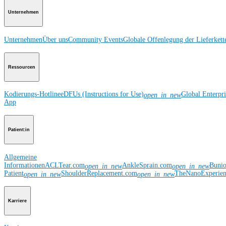
Unternehmen
Unternehmen
Über uns
Community Events
Globale Offenlegung der Lieferkett
Ressourcen
Kodierungs-Hotline
eDFUs (Instructions for Use)
Global Enterpr
open_in_new
App
Patient:in
Allgemeine
Informationen
ACLTear.com
AnkleSprain.com
Buni
open_in_new
open_in_new
Patient
ShoulderReplacement.com
TheNanoExperie
open_in_new
open_in_new
Karriere