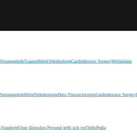
 Sprunggelenk
Trauma
Hüfte
Orthobiologie
Cardiothoracic Surgery
Wirbelsäule
 Sprunggelenk
Hüfte
Orthobiologie
Herz-Thoraxchirurgie
Cardiothoracic Surgery
Standorte
Unser klinisches Personal stellt sich vor
OrthoPedia