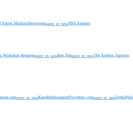
l Patent Marking
Newsroom
SBA Support
open_in_new
& Workshop Requests
Rep Site
The Arthrex Surgeon
open_in_new
open_in_new
vation.com
KneeReplacementProcedure.com
OrthoPedi
open_in_new
open_in_new