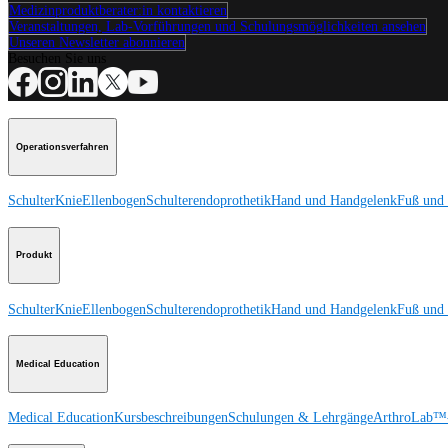
Medizinproduktberater:in kontaktieren
Veranstaltungen, Lab-Vorführungen und Schulungsmöglichkeiten ansehen
Unseren Newsletter abonnieren
Besuchen Sie uns
Operationsverfahren
Schulter
Knie
Ellenbogen
Schulterendoprothetik
Hand und Handgelenk
Fuß und
Produkt
Schulter
Knie
Ellenbogen
Schulterendoprothetik
Hand und Handgelenk
Fuß und
Medical Education
Medical Education
Kursbeschreibungen
Schulungen & Lehrgänge
ArthroLab™-