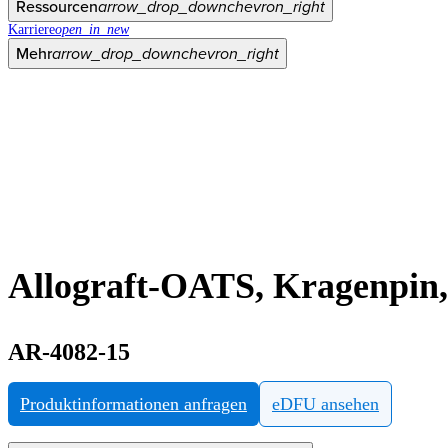
Ressourcen
arrow_drop_down
chevron_right
Karriere
open_in_new
Mehr
arrow_drop_down
chevron_right
Allograft-OATS, Kragenpin
AR-4082-15
Produktinformationen anfragen
eDFU ansehen