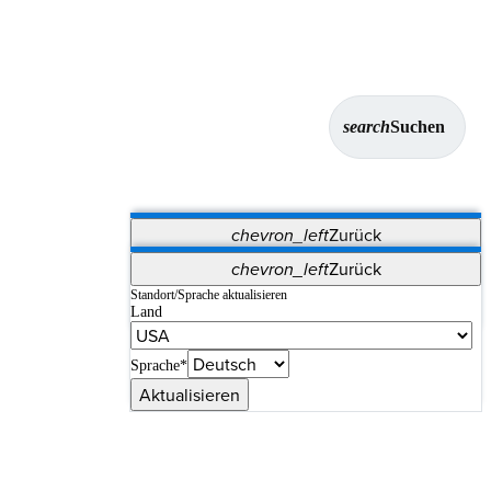
search
Suchen
chevron_left
Zurück
Anwendungen
chevron_left
Zurück
Vet Systems
OrthoPedia Patient
SAP
Standort/Sprache aktualisieren
Land
Supplier Portal
Synergy-Bildgebung und -Resektion
Sprache*
Aktualisieren