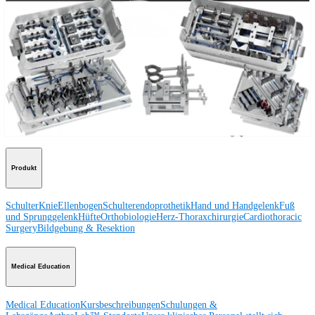
Besuchen Sie uns
Operationsverfahren
Schulter
Knie
Ellenbogen
Schulterendoprothetik
Hand und Handgelenk
Fuß
und Sprunggelenk
Trauma
Hüfte
Orthobiologie
Cardiothoracic
Surgery
Wirbelsäule
Produkt
Schulter
Knie
Ellenbogen
Schulterendoprothetik
Hand und Handgelenk
Fuß
und Sprunggelenk
Hüfte
Orthobiologie
Herz-Thoraxchirurgie
Cardiothoracic
Surgery
Bildgebung & Resektion
Medical Education
Medical Education
Kursbeschreibungen
Schulungen &