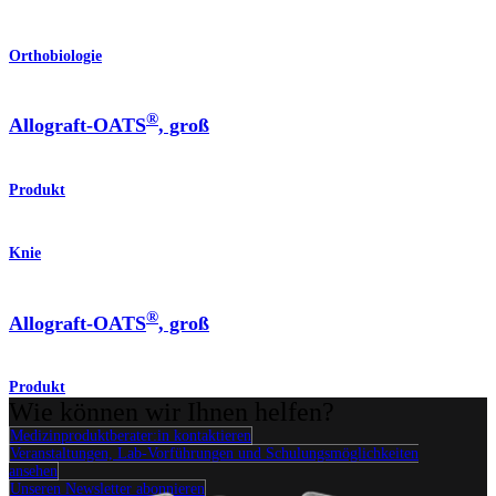
Orthobiologie
®
Allograft-OATS
, groß
Produkt
Knie
®
Allograft-OATS
, groß
Produkt
Wie können wir Ihnen helfen?
Medizinproduktberater:in kontaktieren
Veranstaltungen, Lab-Vorführungen und Schulungsmöglichkeiten
ansehen
Unseren Newsletter abonnieren