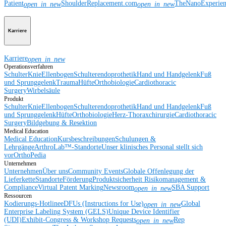
Patient
ShoulderReplacement.com
TheNanoExperie
open_in_new
open_in_new
Karriere
Karriere
open_in_new
Operationsverfahren
Schulter
Knie
Ellenbogen
Schulterendoprothetik
Hand und Handgelenk
Fuß
und Sprunggelenk
Trauma
Hüfte
Orthobiologie
Cardiothoracic
Surgery
Wirbelsäule
Produkt
Schulter
Knie
Ellenbogen
Schulterendoprothetik
Hand und Handgelenk
Fuß
und Sprunggelenk
Hüfte
Orthobiologie
Herz-Thoraxchirurgie
Cardiothoracic
Surgery
Bildgebung & Resektion
Medical Education
Medical Education
Kursbeschreibungen
Schulungen &
Lehrgänge
ArthroLab™-Standorte
Unser klinisches Personal stellt sich
vor
OrthoPedia
Unternehmen
Unternehmen
Über uns
Community Events
Globale Offenlegung der
Lieferkette
Standorte
Förderung
Produktsicherheit
Risikomanagement &
Compliance
Virtual Patent Marking
Newsroom
SBA Support
open_in_new
Ressourcen
Kodierungs-Hotline
eDFUs (Instructions for Use)
Global
open_in_new
Enterprise Labeling System (GELS)
Unique Device Identifier
(UDI)
Exhibit-Congress & Workshop Requests
Rep
open_in_new